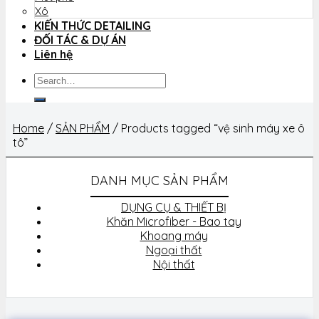
Xô
KIẾN THỨC DETAILING
ĐỐI TÁC & DỰ ÁN
Liên hệ
Search
for:
Home
/
SẢN PHẨM
/
Products tagged “vệ sinh máy xe ô
tô”
DANH MỤC SẢN PHẨM
DỤNG CỤ & THIẾT BỊ
Khăn Microfiber - Bao tay
Khoang máy
Ngoại thất
Nội thất