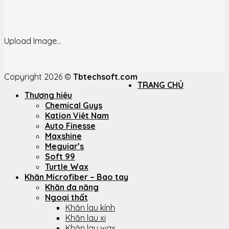
Upload Image...
Copyright 2026 ©
Tbtechsoft.com
TRANG CHỦ
Thương hiệu
Chemical Guys
Kation Việt Nam
Auto Finesse
Maxshine
Meguiar’s
Soft 99
Turtle Wax
Khăn Microfiber – Bao tay
Khăn đa năng
Ngoại thất
Khăn lau kính
Khăn lau xi
Khăn lau wax