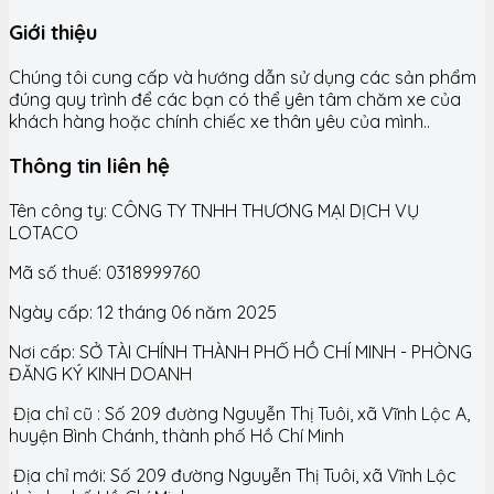
Giới thiệu
Chúng tôi cung cấp và hướng dẫn sử dụng các sản phẩm
đúng quy trình để các bạn có thể yên tâm chăm xe của
khách hàng hoặc chính chiếc xe thân yêu của mình..
Thông tin liên hệ
Tên công ty: CÔNG TY TNHH THƯƠNG MẠI DỊCH VỤ
LOTACO
Mã số thuế: 0318999760
Ngày cấp: 12 tháng 06 năm 2025
Nơi cấp: SỞ TÀI CHÍNH THÀNH PHỐ HỒ CHÍ MINH - PHÒNG
ĐĂNG KÝ KINH DOANH
Địa chỉ cũ : Số 209 đường Nguyễn Thị Tuôi, xã Vĩnh Lộc A,
huyện Bình Chánh, thành phố Hồ Chí Minh
Địa chỉ mới: Số 209 đường Nguyễn Thị Tuôi, xã Vĩnh Lộc