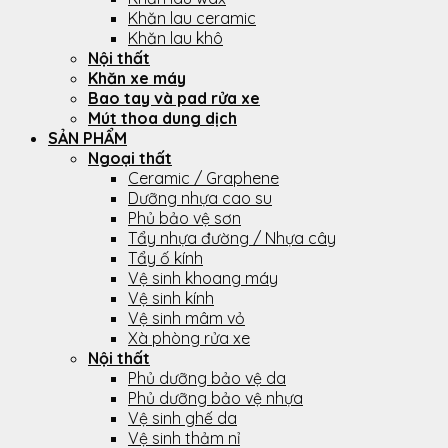
Khăn lau ceramic
Khăn lau khô
Nội thất
Khăn xe máy
Bao tay và pad rửa xe
Mút thoa dung dịch
SẢN PHẨM
Ngoại thất
Ceramic / Graphene
Dưỡng nhựa cao su
Phủ bảo vệ sơn
Tẩy nhựa đường / Nhựa cây
Tẩy ố kính
Vệ sinh khoang máy
Vệ sinh kính
Vệ sinh mâm vỏ
Xà phòng rửa xe
Nội thất
Phủ dưỡng bảo vệ da
Phủ dưỡng bảo vệ nhựa
Vệ sinh ghế da
Vệ sinh thảm nỉ