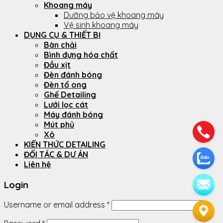
Khoang máy
Dưỡng bảo vệ khoang máy
Vệ sinh khoang máy
DỤNG CỤ & THIẾT BỊ
Bàn chải
Bình đựng hóa chất
Đầu xịt
Đèn đánh bóng
Đèn tổ ong
Ghế Detailing
Lưới lọc cát
Máy đánh bóng
Mút phủ
Xô
KIẾN THỨC DETAILING
ĐỐI TÁC & DỰ ÁN
Liên hệ
Login
Username or email address
*