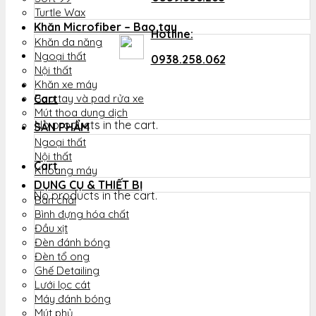
Turtle Wax
Khăn Microfiber – Bao tay
Hotline:
Khăn đa năng
Ngoại thất
0938.258.062
Nội thất
Khăn xe máy
Cart
Bao tay và pad rửa xe
Mút thoa dung dịch
No products in the cart.
SẢN PHẨM
Ngoại thất
Nội thất
Cart
Khoang máy
DỤNG CỤ & THIẾT BỊ
No products in the cart.
Bàn chải
Bình đựng hóa chất
Đầu xịt
Đèn đánh bóng
Đèn tổ ong
Ghế Detailing
Lưới lọc cát
Máy đánh bóng
Mút phủ