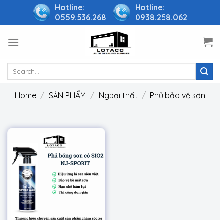
Skip
Hotline:
Hotline:
0559.536.268
0938.258.062
to
content
Search
for:
Home
/
SẢN PHẨM
/
Ngoại thất
/
Phủ bảo vệ sơn