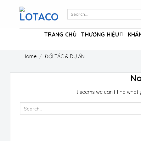
Skip
to
Search
for:
content
TRANG CHỦ
THƯƠNG HIỆU
KHĂN
Home
/
ĐỐI TÁC & DỰ ÁN
No
It seems we can’t find what 