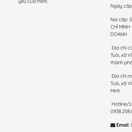
yêu của mình..
Ngày cấp:
Nơi cấp:
CHÍ MINH
DOANH
Địa chỉ c
Tuôi, xã V
thành phố
Địa chỉ m
Tuôi, xã 
Minh
Hotline/z
0938.258.
Email:
l