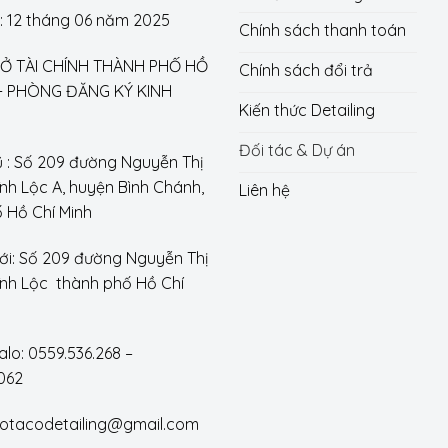
 12 tháng 06 năm 2025
Chính sách thanh toán
 SỞ TÀI CHÍNH THÀNH PHỐ HỒ
Chính sách đổi trả
 - PHÒNG ĐĂNG KÝ KINH
Kiến thức Detailing
Đối tác & Dự án
ũ : Số 209 đường Nguyễn Thị
ĩnh Lộc A, huyện Bình Chánh,
Liên hệ
 Hồ Chí Minh
ới: Số 209 đường Nguyễn Thị
Vĩnh Lộc thành phố Hồ Chí
alo: 0559.536.268 –
062
otacodetailing@gmail.com