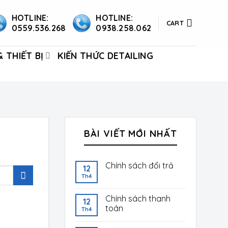
HOTLINE:
HOTLINE:
CART
0559.536.268
0938.258.062
 THIẾT BỊ
KIẾN THỨC DETAILING
BÀI VIẾT MỚI NHẤT
Chính sách đổi trả
12
Th4
Chính sách thanh
12
toán
Th4