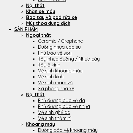
Nội thất
Khăn xe máy
Bao tay và pad rửa xe
Mút thoa dung dịch
SẢN PHẨM
Ngoại thất
Ceramic / Graphene
Dưỡng nhựa cao su
Phủ bảo vệ sơn
Tẩy nhựa đường / Nhựa cây
Tẩy ố kính
Vệ sinh khoang máy
Vệ sinh kính
Vệ sinh mâm vỏ
Xà phòng rửa xe
Nội thất
Phủ dưỡng bảo vệ da
Phủ dưỡng bảo vệ nhựa
Vệ sinh ghế da
Vệ sinh thảm nỉ
Khoang máy
Dưỡng bảo vệ khoang máy