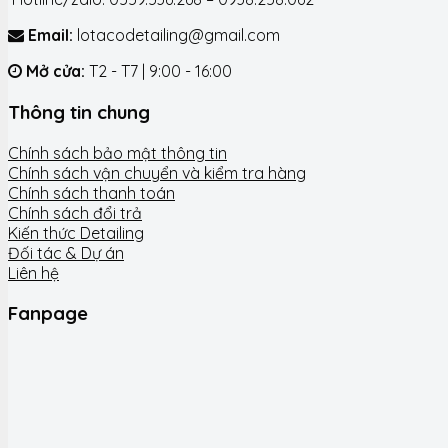
Email:
lotacodetailing@gmail.com
Mở cửa:
T2 - T7 | 9:00 - 16:00
Thông tin chung
Chính sách bảo mật thông tin
Chính sách vận chuyển và kiểm tra hàng
Chính sách thanh toán
Chính sách đổi trả
Kiến thức Detailing
Đối tác & Dự án
Liên hệ
Fanpage