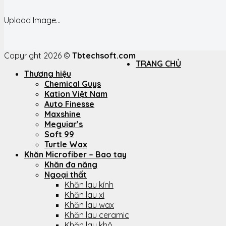
Upload Image...
Copyright 2026 ©
Tbtechsoft.com
TRANG CHỦ
Thương hiệu
Chemical Guys
Kation Việt Nam
Auto Finesse
Maxshine
Meguiar’s
Soft 99
Turtle Wax
Khăn Microfiber – Bao tay
Khăn đa năng
Ngoại thất
Khăn lau kính
Khăn lau xi
Khăn lau wax
Khăn lau ceramic
Khăn lau khô