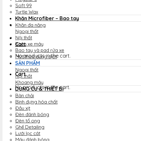
Soft 99
Turtle Wax
Khăn Microfiber – Bao tay
Khăn đa năng
Ngoại thất
Nội thất
Cart
Khăn xe máy
Bao tay và pad rửa xe
No products in the cart.
Mút thoa dung dịch
SẢN PHẨM
Ngoại thất
Cart
Nội thất
Khoang máy
No products in the cart.
DỤNG CỤ & THIẾT BỊ
Bàn chải
Bình đựng hóa chất
Đầu xịt
Đèn đánh bóng
Đèn tổ ong
Ghế Detailing
Lưới lọc cát
Máy đánh bóng