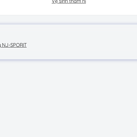
Vệ sinh thảm nỉ
áy NJ-SPORIT