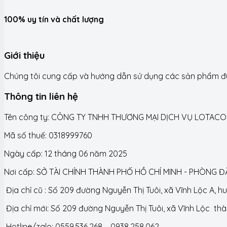
100% uy tín và chất lượng
Giới thiệu
Chúng tôi cung cấp và hướng dẫn sử dụng các sản phẩm đún
Thông tin liên hệ
Tên công ty: CÔNG TY TNHH THƯƠNG MẠI DỊCH VỤ LOTACO
Mã số thuế: 0318999760
Ngày cấp: 12 tháng 06 năm 2025
Nơi cấp: SỞ TÀI CHÍNH THÀNH PHỐ HỒ CHÍ MINH - PHÒNG 
Địa chỉ cũ : Số 209 đường Nguyễn Thị Tuôi, xã Vĩnh Lộc A, 
Địa chỉ mới: Số 209 đường Nguyễn Thị Tuôi, xã Vĩnh Lộc th
Hotline/zalo: 0559.536.268 – 0938.258.062