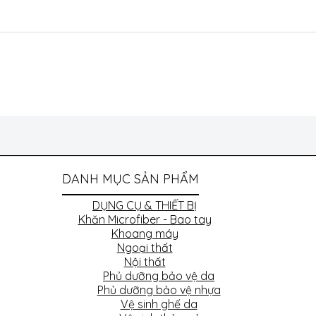
DANH MỤC SẢN PHẨM
DỤNG CỤ & THIẾT BỊ
Khăn Microfiber - Bao tay
Khoang máy
Ngoại thất
Nội thất
Phủ dưỡng bảo vệ da
Phủ dưỡng bảo vệ nhựa
Vệ sinh ghế da