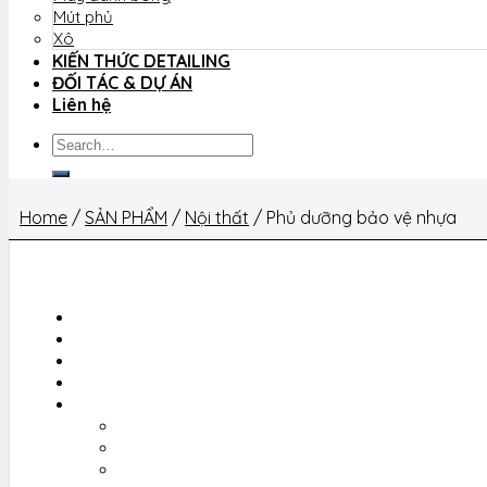
Mút phủ
Xô
KIẾN THỨC DETAILING
ĐỐI TÁC & DỰ ÁN
Liên hệ
Search
for:
Home
/
SẢN PHẨM
/
Nội thất
/
Phủ dưỡng bảo vệ nhựa