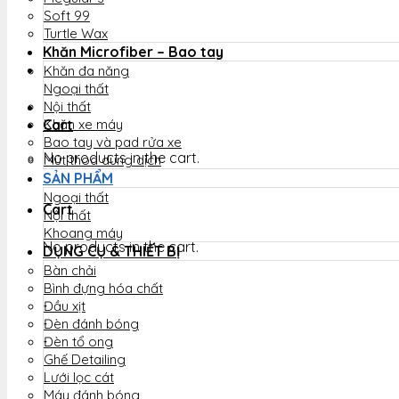
Soft 99
Turtle Wax
Khăn Microfiber – Bao tay
Khăn đa năng
Ngoại thất
Nội thất
Cart
Khăn xe máy
Bao tay và pad rửa xe
No products in the cart.
Mút thoa dung dịch
SẢN PHẨM
Ngoại thất
Cart
Nội thất
Khoang máy
No products in the cart.
DỤNG CỤ & THIẾT BỊ
Bàn chải
Bình đựng hóa chất
Đầu xịt
Đèn đánh bóng
Đèn tổ ong
Ghế Detailing
Lưới lọc cát
Máy đánh bóng