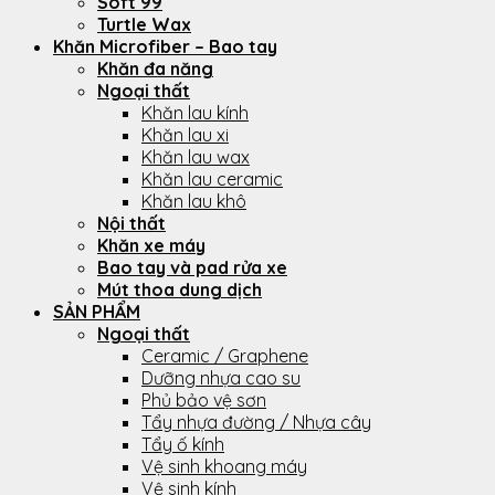
Soft 99
Turtle Wax
Khăn Microfiber – Bao tay
Khăn đa năng
Ngoại thất
Khăn lau kính
Khăn lau xi
Khăn lau wax
Khăn lau ceramic
Khăn lau khô
Nội thất
Khăn xe máy
Bao tay và pad rửa xe
Mút thoa dung dịch
SẢN PHẨM
Ngoại thất
Ceramic / Graphene
Dưỡng nhựa cao su
Phủ bảo vệ sơn
Tẩy nhựa đường / Nhựa cây
Tẩy ố kính
Vệ sinh khoang máy
Vệ sinh kính