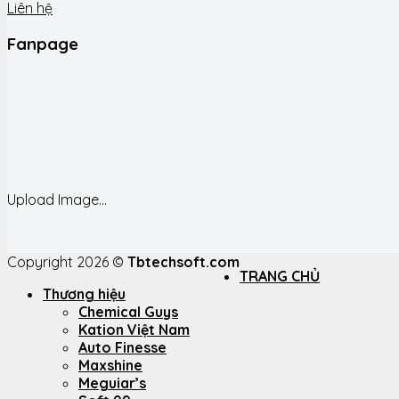
Liên hệ
Fanpage
Upload Image...
Copyright 2026 ©
Tbtechsoft.com
TRANG CHỦ
Thương hiệu
Chemical Guys
Kation Việt Nam
Auto Finesse
Maxshine
Meguiar’s