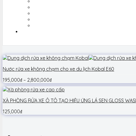
Nước rửa xe không chạm cho xe du lịch Kobal E60
195,000
₫
–
2,800,000
₫
XÀ PHÒNG RỬA XE Ô TÔ TẠO HIỆU ỨNG LÁ SEN GLOSS WA
125,000
₫