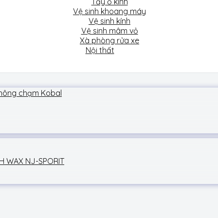
Tẩy ố kính
Vệ sinh khoang máy
Vệ sinh kính
Vệ sinh mâm vỏ
Xà phòng rửa xe
Nội thất
SH WAX NJ-SPORIT