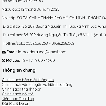
Mã số thuế: 0318999760
Ngày cấp: 12 tháng 06 năm 2025
Nơi cấp: SỞ TÀI CHÍNH THÀNH PHỐ HỒ CHÍ MINH - PHÒNG 
Địa chỉ cũ : Số 209 đường Nguyễn Thị Tuôi, xã Vĩnh Lộc A, 
Địa chỉ mới: Số 209 đường Nguyễn Thị Tuôi, xã Vĩnh Lộc th
Hotline/zalo: 0559.536.268 – 0938.258.062
Email:
lotacodetailing@gmail.com
Mở cửa:
T2 - T7 | 9:00 - 16:00
Thông tin chung
Chính sách bảo mật thông tin
Chính sách vận chuyển và kiểm tra hàng
Chính sách thanh toán
Chính sách đổi trả
Kiến thức Detailing
Đối tác & Dự án