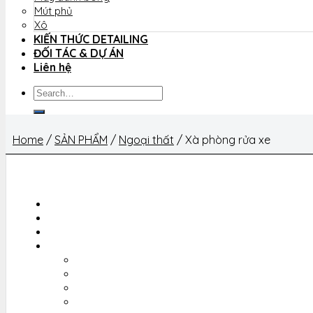
Mút phủ
Xô
KIẾN THỨC DETAILING
ĐỐI TÁC & DỰ ÁN
Liên hệ
Search
for:
Home
/
SẢN PHẨM
/
Ngoại thất
/
Xà phòng rửa xe