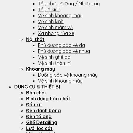
Tẩy nhựa đường / Nhựa cây
Tẩy ố kính
Vệ sinh khoang máy
Vệ sinh kính
Vệ sinh mâm vỏ
Xà phòng rửa xe
Nội thất
Phủ dưỡng bảo vệ da
Phủ dưỡng bảo vệ nhựa
Vệ sinh ghế da
Vệ sinh thảm nỉ
Khoang máy
Dưỡng bảo vệ khoang máy
Vệ sinh khoang máy
DỤNG CỤ & THIẾT BỊ
Bàn chải
Bình đựng hóa chất
Đầu xịt
Đèn đánh bóng
Đèn tổ ong
Ghế Detailing
Lưới lọc cát