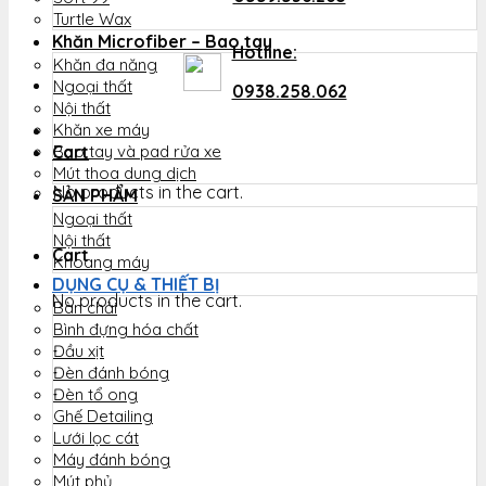
Turtle Wax
Khăn Microfiber – Bao tay
Hotline:
Khăn đa năng
Ngoại thất
0938.258.062
Nội thất
Khăn xe máy
Cart
Bao tay và pad rửa xe
Mút thoa dung dịch
No products in the cart.
SẢN PHẨM
Ngoại thất
Nội thất
Cart
Khoang máy
DỤNG CỤ & THIẾT BỊ
No products in the cart.
Bàn chải
Bình đựng hóa chất
Đầu xịt
Đèn đánh bóng
Đèn tổ ong
Ghế Detailing
Lưới lọc cát
Máy đánh bóng
Mút phủ