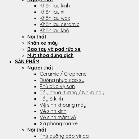
Khăn lau kính
Khăn lau xi
Khăn lau wax
Khăn lau ceramic
Khăn lau khô
Nội thất
Khăn xe máy
Bao tay và pad rửa xe
Mút thoa dung dịch
SẢN PHẨM
Ngoại thất
Ceramic / Graphene
Dưỡng nhựa cao su
Phủ bảo vệ sơn
Tẩy nhựa đường / Nhựa cây
Tẩy ố kính
Vệ sinh khoang máy
Vệ sinh kính
Vệ sinh mâm vỏ
Xà phòng rửa xe
Nội thất
Phủ dưỡng bảo vệ da