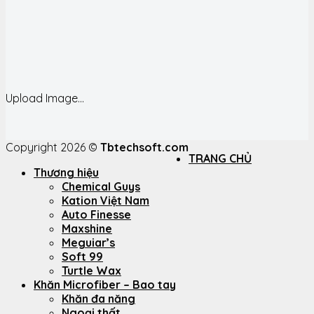
Upload Image...
Copyright 2026 ©
Tbtechsoft.com
TRANG CHỦ
Thương hiệu
Chemical Guys
Kation Việt Nam
Auto Finesse
Maxshine
Meguiar’s
Soft 99
Turtle Wax
Khăn Microfiber – Bao tay
Khăn đa năng
Ngoại thất