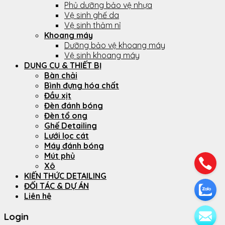
Phủ dưỡng bảo vệ nhựa
Vệ sinh ghế da
Vệ sinh thảm nỉ
Khoang máy
Dưỡng bảo vệ khoang máy
Vệ sinh khoang máy
DỤNG CỤ & THIẾT BỊ
Bàn chải
Bình đựng hóa chất
Đầu xịt
Đèn đánh bóng
Đèn tổ ong
Ghế Detailing
Lưới lọc cát
Máy đánh bóng
Mút phủ
Xô
KIẾN THỨC DETAILING
ĐỐI TÁC & DỰ ÁN
Liên hệ
Login