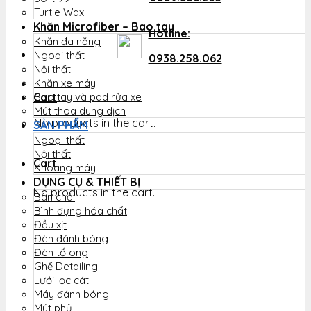
Turtle Wax
Khăn Microfiber – Bao tay
Hotline:
Khăn đa năng
Ngoại thất
0938.258.062
Nội thất
Khăn xe máy
Cart
Bao tay và pad rửa xe
Mút thoa dung dịch
No products in the cart.
SẢN PHẨM
Ngoại thất
Nội thất
Cart
Khoang máy
DỤNG CỤ & THIẾT BỊ
No products in the cart.
Bàn chải
Bình đựng hóa chất
Đầu xịt
Đèn đánh bóng
Đèn tổ ong
Ghế Detailing
Lưới lọc cát
Máy đánh bóng
Mút phủ