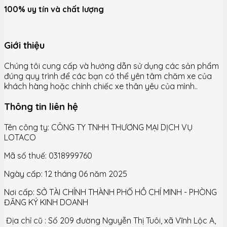
100% uy tín và chất lượng
Giới thiệu
Chúng tôi cung cấp và hướng dẫn sử dụng các sản phẩm
đúng quy trình để các bạn có thể yên tâm chăm xe của
khách hàng hoặc chính chiếc xe thân yêu của mình..
Thông tin liên hệ
Tên công ty: CÔNG TY TNHH THƯƠNG MẠI DỊCH VỤ
LOTACO
Mã số thuế: 0318999760
Ngày cấp: 12 tháng 06 năm 2025
Nơi cấp: SỞ TÀI CHÍNH THÀNH PHỐ HỒ CHÍ MINH - PHÒNG
ĐĂNG KÝ KINH DOANH
Địa chỉ cũ : Số 209 đường Nguyễn Thị Tuôi, xã Vĩnh Lộc A,