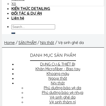
Xô
KIẾN THỨC DETAILING
ĐỐI TÁC & DỰ ÁN
Liên hệ
Search
for:
Home
/
SẢN PHẨM
/
Nội thất
/
Vệ sinh ghế da
DANH MỤC SẢN PHẨM
DỤNG CỤ & THIẾT BỊ
Khăn Microfiber - Bao tay
Khoang máy
Ngoại thất
Nội thất
Phủ dưỡng bảo vệ da
Phủ dưỡng bảo vệ nhựa
Vệ sinh ghế da
Vệ sinh thảm nỉ