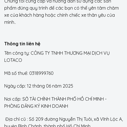
Chúng tôi cung cấp và hướng dẫn sử dụng các sản
phẩm đúng quy trình để các bạn có thể yên tâm chăm
xe của khách hàng hoặc chính chiếc xe thân yêu của
mình..
Thông tin liên hệ
Tên công ty: CÔNG TY TNHH THƯƠNG MẠI DỊCH VỤ
LOTACO
Mã số thuế: 0318999760
Ngày cấp: 12 tháng 06 năm 2025
Nơi cấp: SỞ TÀI CHÍNH THÀNH PHỐ HỒ CHÍ MINH -
PHÒNG ĐĂNG KÝ KINH DOANH
Địa chỉ cũ : Số 209 đường Nguyễn Thị Tuôi, xã Vĩnh Lộc A,
huyện Bình Chánh, thành phố Hồ Chí Minh