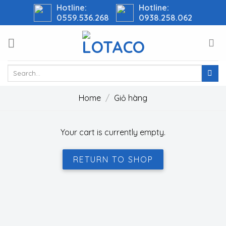
Skip
Hotline:
Hotline:
0559.536.268
0938.258.062
to
content
Search
for:
Home
/
Giỏ hàng
Your cart is currently empty.
RETURN TO SHOP