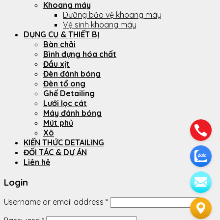
Khoang máy
Dưỡng bảo vệ khoang máy
Vệ sinh khoang máy
DỤNG CỤ & THIẾT BỊ
Bàn chải
Bình đựng hóa chất
Đầu xịt
Đèn đánh bóng
Đèn tổ ong
Ghế Detailing
Lưới lọc cát
Máy đánh bóng
Mút phủ
Xô
KIẾN THỨC DETAILING
ĐỐI TÁC & DỰ ÁN
Liên hệ
Login
Username or email address
*