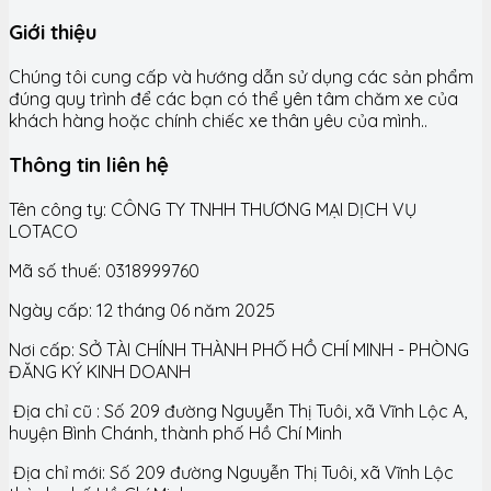
Giới thiệu
Chúng tôi cung cấp và hướng dẫn sử dụng các sản phẩm
đúng quy trình để các bạn có thể yên tâm chăm xe của
khách hàng hoặc chính chiếc xe thân yêu của mình..
Thông tin liên hệ
Tên công ty: CÔNG TY TNHH THƯƠNG MẠI DỊCH VỤ
LOTACO
Mã số thuế: 0318999760
Ngày cấp: 12 tháng 06 năm 2025
Nơi cấp: SỞ TÀI CHÍNH THÀNH PHỐ HỒ CHÍ MINH - PHÒNG
ĐĂNG KÝ KINH DOANH
Địa chỉ cũ : Số 209 đường Nguyễn Thị Tuôi, xã Vĩnh Lộc A,
huyện Bình Chánh, thành phố Hồ Chí Minh
Địa chỉ mới: Số 209 đường Nguyễn Thị Tuôi, xã Vĩnh Lộc