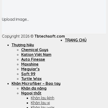
Upload Image...
Copyright 2026 ©
Tbtechsoft.com
TRANG CHỦ
Thương hiệu
Chemical Guys
Kation Việt Nam
Auto Finesse
Maxshine
Meguiar’s
Soft 99
Turtle Wax
Khăn Microfiber – Bao tay
Khăn đa năng
Ngoại thất
Khăn lau kính
Khăn lau xi
Khăn lau wax