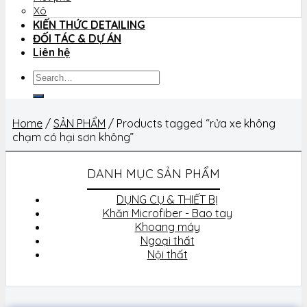
Xô
KIẾN THỨC DETAILING
ĐỐI TÁC & DỰ ÁN
Liên hệ
Search
for:
Home
/
SẢN PHẨM
/
Products tagged “rửa xe không
chạm có hại sơn không”
DANH MỤC SẢN PHẨM
DỤNG CỤ & THIẾT BỊ
Khăn Microfiber - Bao tay
Khoang máy
Ngoại thất
Nội thất