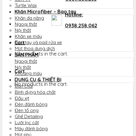
Turtle Wax
Khăn Microfiber – Bao tay
Hotline:
Khăn đa năng
Ngoại thất
0938.258.062
Nội thất
Khăn xe máy
Cart
Bao tay và pad rửa xe
Mút thoa dung dịch
No products in the cart.
SẢN PHẨM
Ngoại thất
Nội thất
Cart
Khoang máy
DỤNG CỤ & THIẾT BỊ
No products in the cart.
Bàn chải
Bình đựng hóa chất
Đầu xịt
Đèn đánh bóng
Đèn tổ ong
Ghế Detailing
Lưới lọc cát
Máy đánh bóng
Mút phủ