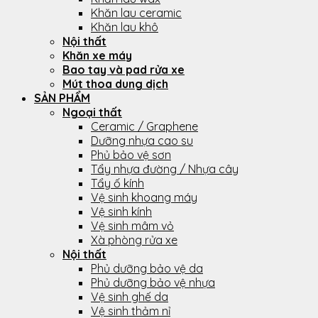
Khăn lau ceramic
Khăn lau khô
Nội thất
Khăn xe máy
Bao tay và pad rửa xe
Mút thoa dung dịch
SẢN PHẨM
Ngoại thất
Ceramic / Graphene
Dưỡng nhựa cao su
Phủ bảo vệ sơn
Tẩy nhựa đường / Nhựa cây
Tẩy ố kính
Vệ sinh khoang máy
Vệ sinh kính
Vệ sinh mâm vỏ
Xà phòng rửa xe
Nội thất
Phủ dưỡng bảo vệ da
Phủ dưỡng bảo vệ nhựa
Vệ sinh ghế da
Vệ sinh thảm nỉ