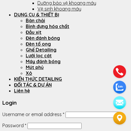
Dưỡng bảo vệ khoang máy
Vệ sinh khoang máy
DỤNG CỤ & THIẾT BỊ
Bàn chải
Bình đựng hóa chất
Đầu xịt
Đèn đánh bóng
Đèn tổ ong
Ghế Detailing
Lưới lọc cát
Máy đánh bóng
Mút phủ
Xô
KIẾN THỨC DETAILING
ĐỐI TÁC & DỰ ÁN
Liên hệ
Login
Username or email address
*
Password
*