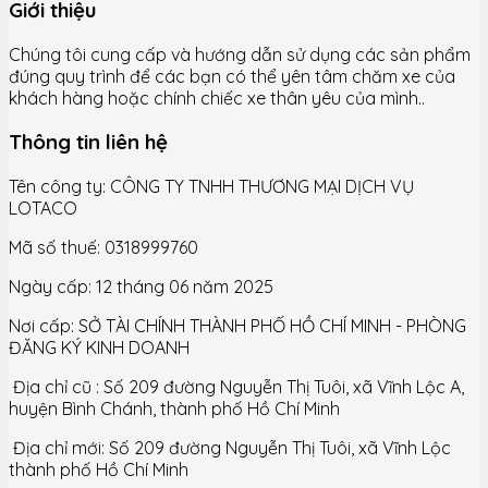
Giới thiệu
Chúng tôi cung cấp và hướng dẫn sử dụng các sản phẩm
đúng quy trình để các bạn có thể yên tâm chăm xe của
khách hàng hoặc chính chiếc xe thân yêu của mình..
Thông tin liên hệ
Tên công ty: CÔNG TY TNHH THƯƠNG MẠI DỊCH VỤ
LOTACO
Mã số thuế: 0318999760
Ngày cấp: 12 tháng 06 năm 2025
Nơi cấp: SỞ TÀI CHÍNH THÀNH PHỐ HỒ CHÍ MINH - PHÒNG
ĐĂNG KÝ KINH DOANH
Địa chỉ cũ : Số 209 đường Nguyễn Thị Tuôi, xã Vĩnh Lộc A,
huyện Bình Chánh, thành phố Hồ Chí Minh
Địa chỉ mới: Số 209 đường Nguyễn Thị Tuôi, xã Vĩnh Lộc
thành phố Hồ Chí Minh