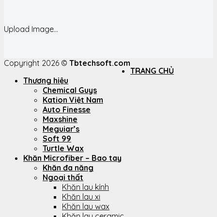
Upload Image...
Copyright 2026 ©
Tbtechsoft.com
TRANG CHỦ
Thương hiệu
Chemical Guys
Kation Việt Nam
Auto Finesse
Maxshine
Meguiar’s
Soft 99
Turtle Wax
Khăn Microfiber – Bao tay
Khăn đa năng
Ngoại thất
Khăn lau kính
Khăn lau xi
Khăn lau wax
Khăn lau ceramic