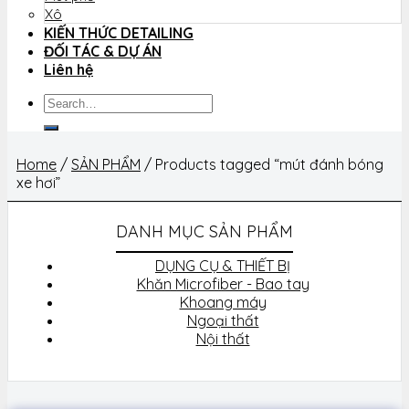
Xô
KIẾN THỨC DETAILING
ĐỐI TÁC & DỰ ÁN
Liên hệ
Search
for:
Home
/
SẢN PHẨM
/
Products tagged “mút đánh bóng
xe hơi”
DANH MỤC SẢN PHẨM
DỤNG CỤ & THIẾT BỊ
Khăn Microfiber - Bao tay
Khoang máy
Ngoại thất
Nội thất