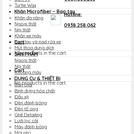
Turtle Wax
Khăn Microfiber – Bao tay
Hotline:
Khăn đa năng
Ngoại thất
0938.258.062
Nội thất
Khăn xe máy
Cart
Bao tay và pad rửa xe
Mút thoa dung dịch
No products in the cart.
SẢN PHẨM
Ngoại thất
Nội thất
Cart
Khoang máy
DỤNG CỤ & THIẾT BỊ
No products in the cart.
Bàn chải
Bình đựng hóa chất
Đầu xịt
Đèn đánh bóng
Đèn tổ ong
Ghế Detailing
Lưới lọc cát
Máy đánh bóng
Mút phủ