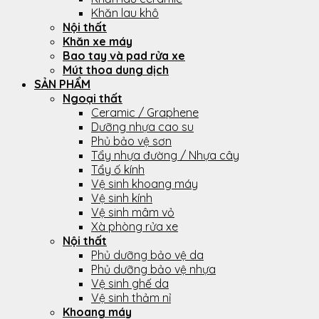
Khăn lau khô
Nội thất
Khăn xe máy
Bao tay và pad rửa xe
Mút thoa dung dịch
SẢN PHẨM
Ngoại thất
Ceramic / Graphene
Dưỡng nhựa cao su
Phủ bảo vệ sơn
Tẩy nhựa đường / Nhựa cây
Tẩy ố kính
Vệ sinh khoang máy
Vệ sinh kính
Vệ sinh mâm vỏ
Xà phòng rửa xe
Nội thất
Phủ dưỡng bảo vệ da
Phủ dưỡng bảo vệ nhựa
Vệ sinh ghế da
Vệ sinh thảm nỉ
Khoang máy