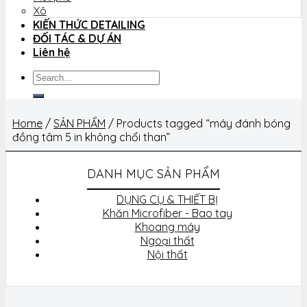
Xô
KIẾN THỨC DETAILING
ĐỐI TÁC & DỰ ÁN
Liên hệ
Search
for:
Home
/
SẢN PHẨM
/
Products tagged “máy đánh bóng
đồng tâm 5 in không chổi than”
DANH MỤC SẢN PHẨM
DỤNG CỤ & THIẾT BỊ
Khăn Microfiber - Bao tay
Khoang máy
Ngoại thất
Nội thất