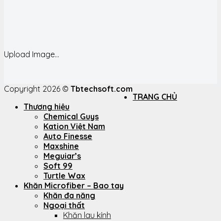
Upload Image...
Copyright 2026 ©
Tbtechsoft.com
TRANG CHỦ
Thương hiệu
Chemical Guys
Kation Việt Nam
Auto Finesse
Maxshine
Meguiar’s
Soft 99
Turtle Wax
Khăn Microfiber – Bao tay
Khăn đa năng
Ngoại thất
Khăn lau kính