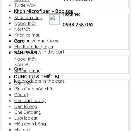
Turtle Wax
Khăn Microfiber – Bao tay
Hotline:
Khăn đa năng
Ngoại thất
0938.258.062
Nội thất
Khăn xe máy
Cart
Bao tay và pad rửa xe
Mút thoa dung dịch
No products in the cart.
SẢN PHẨM
Ngoại thất
Nội thất
Cart
Khoang máy
DỤNG CỤ & THIẾT BỊ
No products in the cart.
Bàn chải
Bình đựng hóa chất
Đầu xịt
Đèn đánh bóng
Đèn tổ ong
Ghế Detailing
Lưới lọc cát
Máy đánh bóng
Mút phủ