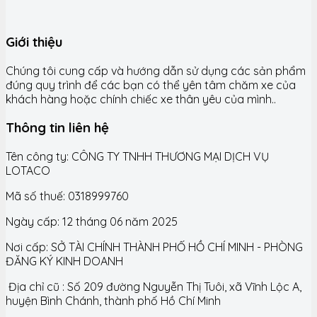
Giới thiệu
Chúng tôi cung cấp và hướng dẫn sử dụng các sản phẩm
đúng quy trình để các bạn có thể yên tâm chăm xe của
khách hàng hoặc chính chiếc xe thân yêu của mình..
Thông tin liên hệ
Tên công ty: CÔNG TY TNHH THƯƠNG MẠI DỊCH VỤ
LOTACO
Mã số thuế: 0318999760
Ngày cấp: 12 tháng 06 năm 2025
Nơi cấp: SỞ TÀI CHÍNH THÀNH PHỐ HỒ CHÍ MINH - PHÒNG
ĐĂNG KÝ KINH DOANH
Địa chỉ cũ : Số 209 đường Nguyễn Thị Tuôi, xã Vĩnh Lộc A,
huyện Bình Chánh, thành phố Hồ Chí Minh