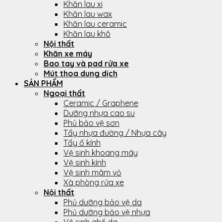
Khăn lau xi
Khăn lau wax
Khăn lau ceramic
Khăn lau khô
Nội thất
Khăn xe máy
Bao tay và pad rửa xe
Mút thoa dung dịch
SẢN PHẨM
Ngoại thất
Ceramic / Graphene
Dưỡng nhựa cao su
Phủ bảo vệ sơn
Tẩy nhựa đường / Nhựa cây
Tẩy ố kính
Vệ sinh khoang máy
Vệ sinh kính
Vệ sinh mâm vỏ
Xà phòng rửa xe
Nội thất
Phủ dưỡng bảo vệ da
Phủ dưỡng bảo vệ nhựa