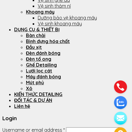
Vệ sinh ghế da
Vệ sinh thảm nỉ
Khoang máy
Dưỡng bảo vệ khoang máy
Vệ sinh khoang máy
DỤNG CỤ & THIẾT BỊ
Bàn chải
Bình đựng hóa chất
Đầu xịt
Đèn đánh bóng
Đèn tổ ong
Ghế Detailing
Lưới lọc cát
Máy đánh bóng
Mút phủ
Xô
KIẾN THỨC DETAILING
ĐỐI TÁC & DỰ ÁN
Liên hệ
Login
Username or email address
*