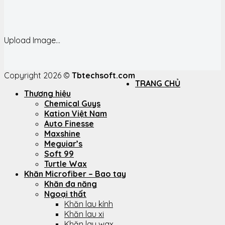
Upload Image...
Copyright 2026 ©
Tbtechsoft.com
TRANG CHỦ
Thương hiệu
Chemical Guys
Kation Việt Nam
Auto Finesse
Maxshine
Meguiar’s
Soft 99
Turtle Wax
Khăn Microfiber – Bao tay
Khăn đa năng
Ngoại thất
Khăn lau kính
Khăn lau xi
Khăn lau wax