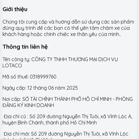
Giới thiệu
Chúng tôi cung cấp và hướng dẫn sử dụng các sản phẩm
đúng quy trình để các bạn có thể yên tâm chăm xe của
khách hàng hoặc chính chiếc xe thân yêu của mình..
Thông tin liên hệ
Tên công ty: CÔNG TY TNHH THƯƠNG MẠI DỊCH VỤ
LOTACO
Mã số thuế: 0318999760
Ngày cấp: 12 tháng 06 năm 2025
Nơi cấp: SỞ TÀI CHÍNH THÀNH PHỐ HỒ CHÍ MINH - PHÒNG
ĐĂNG KÝ KINH DOANH
Địa chỉ cũ : Số 209 đường Nguyễn Thị Tuôi, xã Vĩnh Lộc A,
huyện Bình Chánh, thành phố Hồ Chí Minh
Địa chỉ mới: Số 209 đường Nguyễn Thị Tuôi, xã Vĩnh Lộc