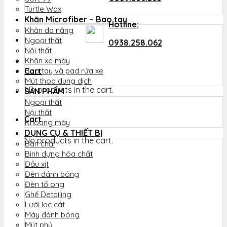
Turtle Wax
Khăn Microfiber – Bao tay
Hotline:
Khăn đa năng
Ngoại thất
0938.258.062
Nội thất
Khăn xe máy
Cart
Bao tay và pad rửa xe
Mút thoa dung dịch
No products in the cart.
SẢN PHẨM
Ngoại thất
Nội thất
Cart
Khoang máy
DỤNG CỤ & THIẾT BỊ
No products in the cart.
Bàn chải
Bình đựng hóa chất
Đầu xịt
Đèn đánh bóng
Đèn tổ ong
Ghế Detailing
Lưới lọc cát
Máy đánh bóng
Mút phủ