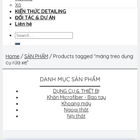
Xô
KIẾN THỨC DETAILING
ĐỐI TÁC & DỰ ÁN
Liên hệ
Search
for:
Home
/
SẢN PHẨM
/
Products tagged “máng treo dụng
cụ rửa xe”
DANH MỤC SẢN PHẨM
DỤNG CỤ & THIẾT BỊ
Khăn Microfiber - Bao tay
Khoang máy
Ngoại thất
Nội thất