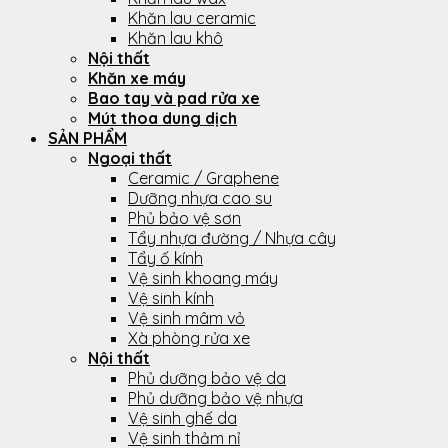
Khăn lau ceramic
Khăn lau khô
Nội thất
Khăn xe máy
Bao tay và pad rửa xe
Mút thoa dung dịch
SẢN PHẨM
Ngoại thất
Ceramic / Graphene
Dưỡng nhựa cao su
Phủ bảo vệ sơn
Tẩy nhựa đường / Nhựa cây
Tẩy ố kính
Vệ sinh khoang máy
Vệ sinh kính
Vệ sinh mâm vỏ
Xà phòng rửa xe
Nội thất
Phủ dưỡng bảo vệ da
Phủ dưỡng bảo vệ nhựa
Vệ sinh ghế da
Vệ sinh thảm nỉ