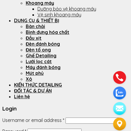
Khoang máy
Dưỡng bảo vệ khoang máy
Vệ sinh khoang máy
DỤNG CỤ & THIẾT BỊ
Bàn chải
Bình đựng hóa chất
Đầu xịt
Đèn đánh bóng
Đèn tổ ong
Ghế Detailing
Lưới lọc cát
Máy đánh bóng
Mút phủ
Xô
KIẾN THỨC DETAILING
ĐỐI TÁC & DỰ ÁN
Liên hệ
Login
Username or email address
*