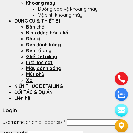
Khoang máy
Dưỡng bảo vệ khoang máy
Vệ sinh khoang máy
DỤNG CỤ & THIẾT BỊ
Bàn chải
Bình đựng hóa chất
Đầu xịt
Đèn đánh bóng
Đèn tổ ong
Ghế Detailing
Lưới lọc cát
Máy đánh bóng
Mút phủ
Xô
KIẾN THỨC DETAILING
ĐỐI TÁC & DỰ ÁN
Liên hệ
Login
Username or email address
*