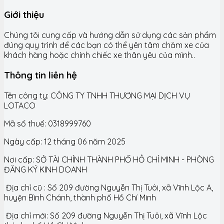
Giới thiệu
Chúng tôi cung cấp và hướng dẫn sử dụng các sản phẩm
đúng quy trình để các bạn có thể yên tâm chăm xe của
khách hàng hoặc chính chiếc xe thân yêu của mình..
Thông tin liên hệ
Tên công ty: CÔNG TY TNHH THƯƠNG MẠI DỊCH VỤ
LOTACO
Mã số thuế: 0318999760
Ngày cấp: 12 tháng 06 năm 2025
Nơi cấp: SỞ TÀI CHÍNH THÀNH PHỐ HỒ CHÍ MINH - PHÒNG
ĐĂNG KÝ KINH DOANH
Địa chỉ cũ : Số 209 đường Nguyễn Thị Tuôi, xã Vĩnh Lộc A,
huyện Bình Chánh, thành phố Hồ Chí Minh
Địa chỉ mới: Số 209 đường Nguyễn Thị Tuôi, xã Vĩnh Lộc