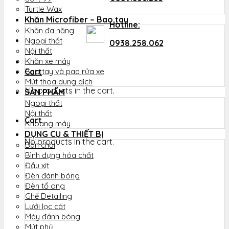
Turtle Wax
Khăn Microfiber – Bao tay
Hotline:
Khăn đa năng
Ngoại thất
0938.258.062
Nội thất
Khăn xe máy
Cart
Bao tay và pad rửa xe
Mút thoa dung dịch
No products in the cart.
SẢN PHẨM
Ngoại thất
Nội thất
Cart
Khoang máy
DỤNG CỤ & THIẾT BỊ
No products in the cart.
Bàn chải
Bình đựng hóa chất
Đầu xịt
Đèn đánh bóng
Đèn tổ ong
Ghế Detailing
Lưới lọc cát
Máy đánh bóng
Mút phủ