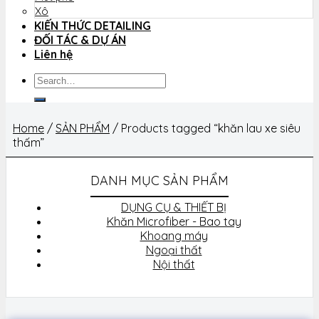
Xô
KIẾN THỨC DETAILING
ĐỐI TÁC & DỰ ÁN
Liên hệ
Search
for:
Home
/
SẢN PHẨM
/
Products tagged “khăn lau xe siêu
thấm”
DANH MỤC SẢN PHẨM
DỤNG CỤ & THIẾT BỊ
Khăn Microfiber - Bao tay
Khoang máy
Ngoại thất
Nội thất