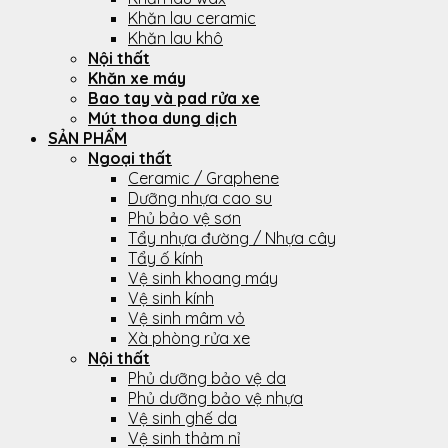
Khăn lau ceramic
Khăn lau khô
Nội thất
Khăn xe máy
Bao tay và pad rửa xe
Mút thoa dung dịch
SẢN PHẨM
Ngoại thất
Ceramic / Graphene
Dưỡng nhựa cao su
Phủ bảo vệ sơn
Tẩy nhựa đường / Nhựa cây
Tẩy ố kính
Vệ sinh khoang máy
Vệ sinh kính
Vệ sinh mâm vỏ
Xà phòng rửa xe
Nội thất
Phủ dưỡng bảo vệ da
Phủ dưỡng bảo vệ nhựa
Vệ sinh ghế da
Vệ sinh thảm nỉ