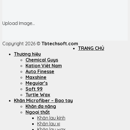
Upload Image...
Copyright 2026 ©
Tbtechsoft.com
TRANG CHỦ
Thương hiệu
Chemical Guys
Kation Việt Nam
Auto Finesse
Maxshine
Meguiar’s
Soft 99
Turtle Wax
Khăn Microfiber – Bao tay
Khăn đa năng
Ngoại thất
Khăn lau kính
Khăn lau xi
Khăn lau wax