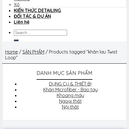
Xô
KIẾN THỨC DETAILING
ĐỐI TÁC & DỰ ÁN
Liên hệ
Search
for:
Home
/
SẢN PHẨM
/
Products tagged “khăn lau Twist
Loop”
DANH MỤC SẢN PHẨM
DỤNG CỤ & THIẾT BỊ
Khăn Microfiber - Bao tay
Khoang máy
Ngoại thất
Nội thất