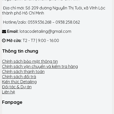
Địa chỉ mới: Số 209 đường Nguyễn Thị Tuôi, xã Vĩnh Lộc
thành phố Hồ Chí Minh
Hotline/zalo: 0559.536.268 – 0938.258.062
Email:
lotacodetailing@gmail.com
Mở cửa:
T2 - T7 | 9:00 - 16:00
Thông tin chung
Chính sách bảo mật thông tin
Chính sách vận chuyển và kiểm tra hàng
Chính sách thanh toán
Chính sách đổi trả
Kiến thức Detailing
Đối tác & Dự án
Liên hệ
Fanpage