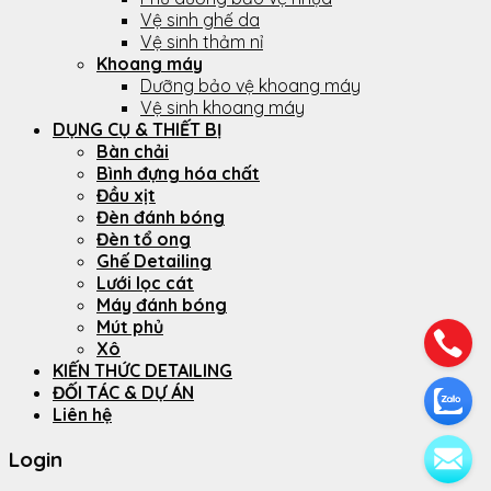
Vệ sinh ghế da
Vệ sinh thảm nỉ
Khoang máy
Dưỡng bảo vệ khoang máy
Vệ sinh khoang máy
DỤNG CỤ & THIẾT BỊ
Bàn chải
Bình đựng hóa chất
Đầu xịt
Đèn đánh bóng
Đèn tổ ong
Ghế Detailing
Lưới lọc cát
Máy đánh bóng
Mút phủ
Xô
KIẾN THỨC DETAILING
ĐỐI TÁC & DỰ ÁN
Liên hệ
Login