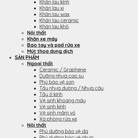
Khăn lau kính
Khăn lau xi
Khăn lau wax
Khăn lau ceramic
Khăn lau khô
Nội thất
Khăn xe máy
Bao tay và pad rửa xe
Mút thoa dung dịch
SẢN PHẨM
Ngoại thất
Ceramic / Graphene
Dưỡng nhựa cao su
Phủ bảo vệ sơn
Tẩy nhựa đường / Nhựa cây
Tẩy ố kính
Vệ sinh khoang máy
Vệ sinh kính
Vệ sinh mâm vỏ
Xà phòng rửa xe
Nội thất
Phủ dưỡng bảo vệ da
Phủ dưỡng bảo vệ nhựa