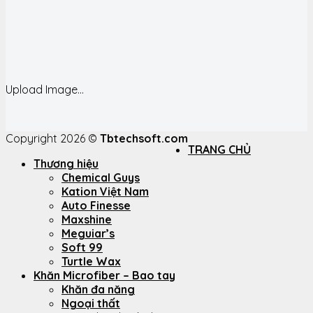
Upload Image...
Copyright 2026 ©
Tbtechsoft.com
TRANG CHỦ
Thương hiệu
Chemical Guys
Kation Việt Nam
Auto Finesse
Maxshine
Meguiar’s
Soft 99
Turtle Wax
Khăn Microfiber – Bao tay
Khăn đa năng
Ngoại thất