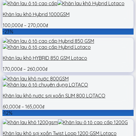
Khăn lau khô Hybrid 1000GSM
100,000
₫
–
270,000
₫
-23%
Khăn lau khô HYBRID 850 GSM Lotaco
170,000
₫
–
260,000
₫
Khăn lau khô nước sợi xoắn SLIM 800 LOTACO
60,000
₫
–
165,000
₫
-12%
Khăn lau khô sợi xoắn Twist Loop 1200 GSM Lotaco