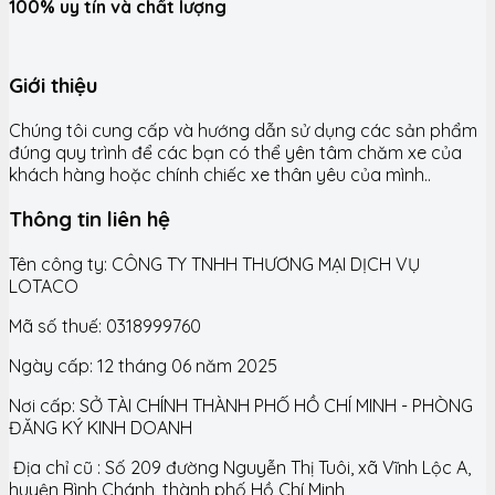
100% uy tín và chất lượng
Giới thiệu
Chúng tôi cung cấp và hướng dẫn sử dụng các sản phẩm
đúng quy trình để các bạn có thể yên tâm chăm xe của
khách hàng hoặc chính chiếc xe thân yêu của mình..
Thông tin liên hệ
Tên công ty: CÔNG TY TNHH THƯƠNG MẠI DỊCH VỤ
LOTACO
Mã số thuế: 0318999760
Ngày cấp: 12 tháng 06 năm 2025
Nơi cấp: SỞ TÀI CHÍNH THÀNH PHỐ HỒ CHÍ MINH - PHÒNG
ĐĂNG KÝ KINH DOANH
Địa chỉ cũ : Số 209 đường Nguyễn Thị Tuôi, xã Vĩnh Lộc A,
huyện Bình Chánh, thành phố Hồ Chí Minh