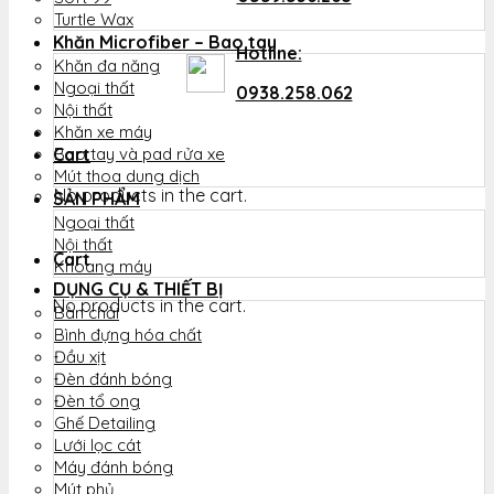
Turtle Wax
Khăn Microfiber – Bao tay
Hotline:
Khăn đa năng
Ngoại thất
0938.258.062
Nội thất
Khăn xe máy
Cart
Bao tay và pad rửa xe
Mút thoa dung dịch
No products in the cart.
SẢN PHẨM
Ngoại thất
Nội thất
Cart
Khoang máy
DỤNG CỤ & THIẾT BỊ
No products in the cart.
Bàn chải
Bình đựng hóa chất
Đầu xịt
Đèn đánh bóng
Đèn tổ ong
Ghế Detailing
Lưới lọc cát
Máy đánh bóng
Mút phủ