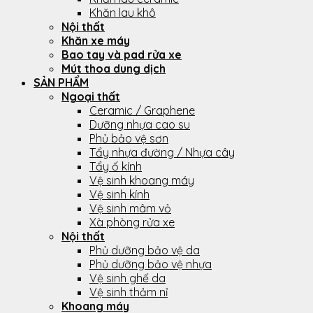
Khăn lau khô
Nội thất
Khăn xe máy
Bao tay và pad rửa xe
Mút thoa dung dịch
SẢN PHẨM
Ngoại thất
Ceramic / Graphene
Dưỡng nhựa cao su
Phủ bảo vệ sơn
Tẩy nhựa đường / Nhựa cây
Tẩy ố kính
Vệ sinh khoang máy
Vệ sinh kính
Vệ sinh mâm vỏ
Xà phòng rửa xe
Nội thất
Phủ dưỡng bảo vệ da
Phủ dưỡng bảo vệ nhựa
Vệ sinh ghế da
Vệ sinh thảm nỉ
Khoang máy