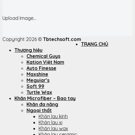
Upload Image...
Copyright 2026 ©
Tbtechsoft.com
TRANG CHỦ
Thương hiệu
Chemical Guys
Kation Việt Nam
Auto Finesse
Maxshine
Meguiar’s
Soft 99
Turtle Wax
Khăn Microfiber – Bao tay
Khăn đa năng
Ngoại thất
Khăn lau kính
Khăn lau xi
Khăn lau wax
Khăn lau ceramic