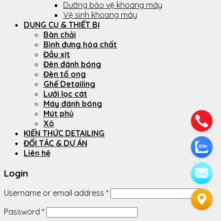
Dưỡng bảo vệ khoang máy
Vệ sinh khoang máy
DỤNG CỤ & THIẾT BỊ
Bàn chải
Bình đựng hóa chất
Đầu xịt
Đèn đánh bóng
Đèn tổ ong
Ghế Detailing
Lưới lọc cát
Máy đánh bóng
Mút phủ
Xô
KIẾN THỨC DETAILING
ĐỐI TÁC & DỰ ÁN
Liên hệ
Login
Username or email address
*
Password
*