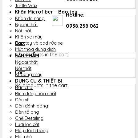
Turtle Wax
Khăn Microfiber – Bao tay
Hotline:
Khăn đa năng
Ngoại thất
0938.258.062
Nội thất
Khăn xe máy
Cart
Bao tay và pad rửa xe
Mút thoa dung dịch
No products in the cart.
SẢN PHẨM
Ngoại thất
Nội thất
Cart
Khoang máy
DỤNG CỤ & THIẾT BỊ
No products in the cart.
Bàn chải
Bình đựng hóa chất
Đầu xịt
Đèn đánh bóng
Đèn tổ ong
Ghế Detailing
Lưới lọc cát
Máy đánh bóng
Mút phủ