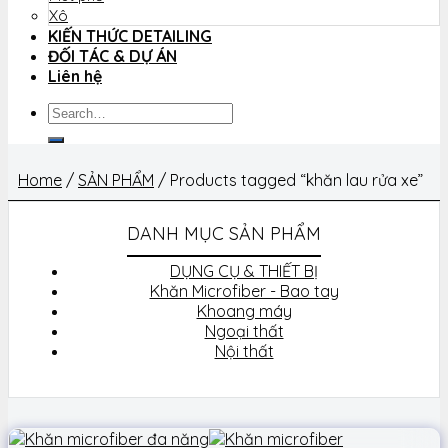
Xô
KIẾN THỨC DETAILING
ĐỐI TÁC & DỰ ÁN
Liên hệ
Search
for:
Home
/
SẢN PHẨM
/
Products tagged “khăn lau rửa xe”
DANH MỤC SẢN PHẨM
DỤNG CỤ & THIẾT BỊ
Khăn Microfiber - Bao tay
Khoang máy
Ngoại thất
Nội thất