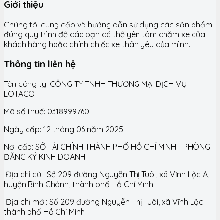
Giới thiệu
Chúng tôi cung cấp và hướng dẫn sử dụng các sản phẩm
đúng quy trình để các bạn có thể yên tâm chăm xe của
khách hàng hoặc chính chiếc xe thân yêu của mình..
Thông tin liên hệ
Tên công ty: CÔNG TY TNHH THƯƠNG MẠI DỊCH VỤ
LOTACO
Mã số thuế: 0318999760
Ngày cấp: 12 tháng 06 năm 2025
Nơi cấp: SỞ TÀI CHÍNH THÀNH PHỐ HỒ CHÍ MINH - PHÒNG
ĐĂNG KÝ KINH DOANH
Địa chỉ cũ : Số 209 đường Nguyễn Thị Tuôi, xã Vĩnh Lộc A,
huyện Bình Chánh, thành phố Hồ Chí Minh
Địa chỉ mới: Số 209 đường Nguyễn Thị Tuôi, xã Vĩnh Lộc
thành phố Hồ Chí Minh