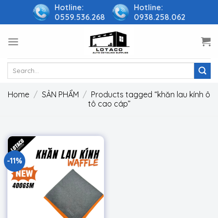
Skip
Hotline:
Hotline:
0559.536.268
0938.258.062
to
content
Search
for:
Home
/
SẢN PHẨM
/
Products tagged “khăn lau kính ô
tô cao cáp”
-11%