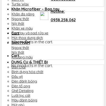
Turtle Wax
Khăn Microfiber – Bao tay
Hotline:
Khăn đa năng
Ngoại thất
0938.258.062
Nội thất
Khăn xe máy
Cart
Bao tay và pad rửa xe
Mút thoa dung dịch
No products in the cart.
SẢN PHẨM
Ngoại thất
Nội thất
Cart
Khoang máy
DỤNG CỤ & THIẾT BỊ
No products in the cart.
Bàn chải
Bình đựng hóa chất
Đầu xịt
Đèn đánh bóng
Đèn tổ ong
Ghế Detailing
Lưới lọc cát
Máy đánh bóng
Mút phủ