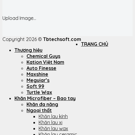
Upload Image...
Copyright 2026 ©
Tbtechsoft.com
TRANG CHỦ
Thương hiệu
Chemical Guys
Kation Việt Nam
Auto Finesse
Maxshine
Meguiar’s
Soft 99
Turtle Wax
Khăn Microfiber – Bao tay
Khăn đa năng
Ngoại thất
Khăn lau kính
Khăn lau xi
Khăn lau wax
Khăn lau ceramic