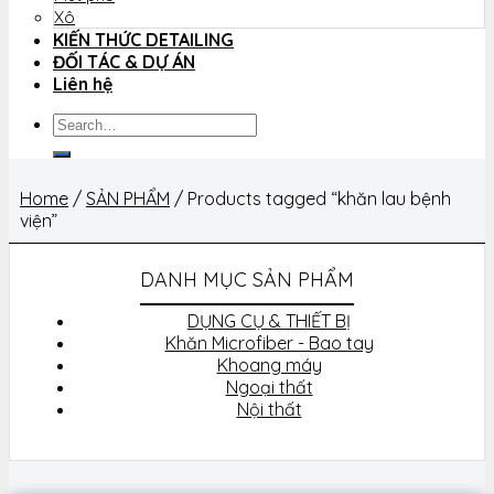
Xô
KIẾN THỨC DETAILING
ĐỐI TÁC & DỰ ÁN
Liên hệ
Search
for:
Home
/
SẢN PHẨM
/
Products tagged “khăn lau bệnh
viện”
DANH MỤC SẢN PHẨM
DỤNG CỤ & THIẾT BỊ
Khăn Microfiber - Bao tay
Khoang máy
Ngoại thất
Nội thất