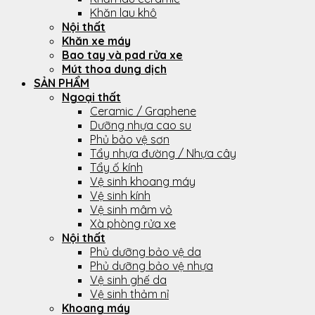
Khăn lau khô
Nội thất
Khăn xe máy
Bao tay và pad rửa xe
Mút thoa dung dịch
SẢN PHẨM
Ngoại thất
Ceramic / Graphene
Dưỡng nhựa cao su
Phủ bảo vệ sơn
Tẩy nhựa đường / Nhựa cây
Tẩy ố kính
Vệ sinh khoang máy
Vệ sinh kính
Vệ sinh mâm vỏ
Xà phòng rửa xe
Nội thất
Phủ dưỡng bảo vệ da
Phủ dưỡng bảo vệ nhựa
Vệ sinh ghế da
Vệ sinh thảm nỉ
Khoang máy