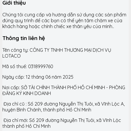
Giới thiệu
Chúng tôi cung cấp và hướng dẫn sử dụng các sản phẩm
đúng quy trình để các bạn có thể yên tâm chăm xe của
khách hàng hoặc chính chiếc xe thân yêu của mình..
Thông tin liên hệ
Tên công ty: CÔNG TY TNHH THƯƠNG MẠI DỊCH VỤ
LOTACO
Mã số thuế: 0318999760
Ngày cấp: 12 tháng 06 năm 2025
Nơi cấp: SỞ TÀI CHÍNH THÀNH PHỐ HỒ CHÍ MINH - PHÒNG
ĐĂNG KÝ KINH DOANH
Địa chỉ cũ : Số 209 đường Nguyễn Thị Tuôi, xã Vĩnh Lộc A,
huyện Bình Chánh, thành phố Hồ Chí Minh
Địa chỉ mới: Số 209 đường Nguyễn Thị Tuôi, xã Vĩnh Lộc
thành phố Hồ Chí Minh