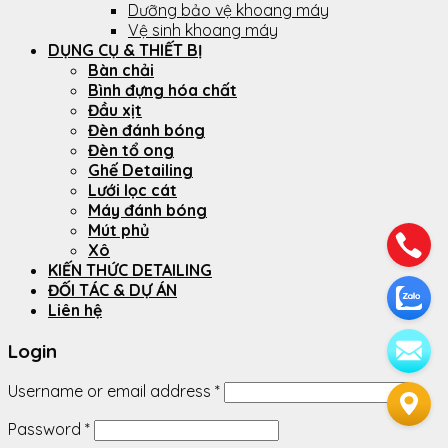
Dưỡng bảo vệ khoang máy
Vệ sinh khoang máy
DỤNG CỤ & THIẾT BỊ
Bàn chải
Bình đựng hóa chất
Đầu xịt
Đèn đánh bóng
Đèn tổ ong
Ghế Detailing
Lưới lọc cát
Máy đánh bóng
Mút phủ
Xô
KIẾN THỨC DETAILING
ĐỐI TÁC & DỰ ÁN
Liên hệ
Login
Username or email address
*
Password
*