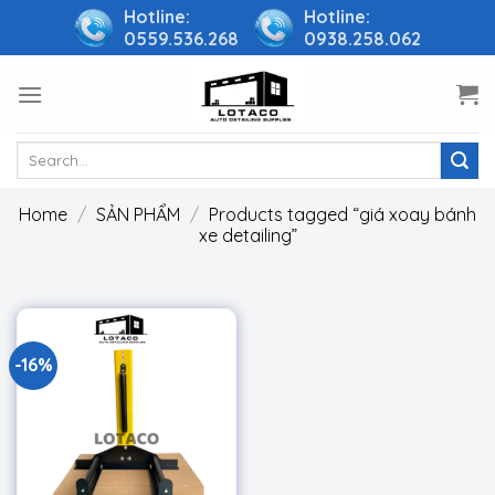
Skip
Hotline:
Hotline:
0559.536.268
0938.258.062
to
content
Search
for:
Home
/
SẢN PHẨM
/
Products tagged “giá xoay bánh
xe detailing”
-16%