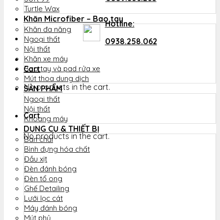
Turtle Wax
Khăn Microfiber – Bao tay
Hotline:
Khăn đa năng
Ngoại thất
0938.258.062
Nội thất
Khăn xe máy
Cart
Bao tay và pad rửa xe
Mút thoa dung dịch
No products in the cart.
SẢN PHẨM
Ngoại thất
Nội thất
Cart
Khoang máy
DỤNG CỤ & THIẾT BỊ
No products in the cart.
Bàn chải
Bình đựng hóa chất
Đầu xịt
Đèn đánh bóng
Đèn tổ ong
Ghế Detailing
Lưới lọc cát
Máy đánh bóng
Mút phủ