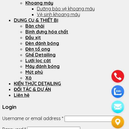
Khoang máy
Dưỡng bảo vệ khoang máy
Vệ sinh khoang máy
DỤNG CỤ & THIẾT BỊ
Bàn chải
Bình đựng hóa chất
Đầu xịt
Đèn đánh bóng
Đèn tổ ong
Ghế Detailing
Lưới lọc cát
Máy đánh bóng
Mút phủ
Xô
KIẾN THỨC DETAILING
ĐỐI TÁC & DỰ ÁN
Liên hệ
Login
Username or email address
*