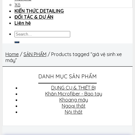
Xô
KIẾN THỨC DETAILING
ĐỐI TÁC & DỰ ÁN
Liên hệ
Search
for:
Home
/
SẢN PHẨM
/
Products tagged “giá vệ sinh xe
máy”
DANH MỤC SẢN PHẨM
DỤNG CỤ & THIẾT BỊ
Khăn Microfiber - Bao tay
Khoang máy
Ngoại thất
Nội thất