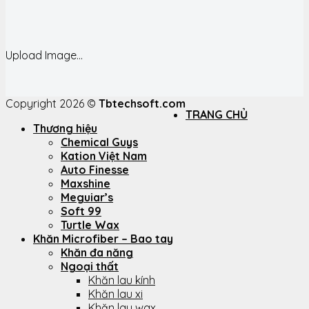
Upload Image...
Copyright 2026 ©
Tbtechsoft.com
TRANG CHỦ
Thương hiệu
Chemical Guys
Kation Việt Nam
Auto Finesse
Maxshine
Meguiar’s
Soft 99
Turtle Wax
Khăn Microfiber – Bao tay
Khăn đa năng
Ngoại thất
Khăn lau kính
Khăn lau xi
Khăn lau wax