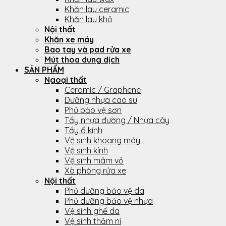
Khăn lau ceramic
Khăn lau khô
Nội thất
Khăn xe máy
Bao tay và pad rửa xe
Mút thoa dung dịch
SẢN PHẨM
Ngoại thất
Ceramic / Graphene
Dưỡng nhựa cao su
Phủ bảo vệ sơn
Tẩy nhựa đường / Nhựa cây
Tẩy ố kính
Vệ sinh khoang máy
Vệ sinh kính
Vệ sinh mâm vỏ
Xà phòng rửa xe
Nội thất
Phủ dưỡng bảo vệ da
Phủ dưỡng bảo vệ nhựa
Vệ sinh ghế da
Vệ sinh thảm nỉ