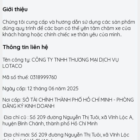
Giới thiệu
Chúng tôi cung cấp và hướng dẫn sử dụng các sản phẩm
đúng quy trình để các bạn có thể yên tâm chăm xe của
khách hàng hoặc chính chiếc xe thân yêu của mình..
Thông tin liên hệ
Tên công ty: CÔNG TY TNHH THƯƠNG MẠI DỊCH VỤ
LOTACO
Mã số thuế: 0318999760
Ngày cấp: 12 tháng 06 năm 2025
Nơi cấp: SỞ TÀI CHÍNH THÀNH PHỐ HỒ CHÍ MINH - PHÒNG
ĐĂNG KÝ KINH DOANH
Địa chỉ cũ : Số 209 đường Nguyễn Thị Tuôi, xã Vĩnh Lộc A,
huyện Bình Chánh, thành phố Hồ Chí Minh
Địa chỉ mới: Số 209 đường Nguyễn Thị Tuôi, xã Vĩnh Lộc