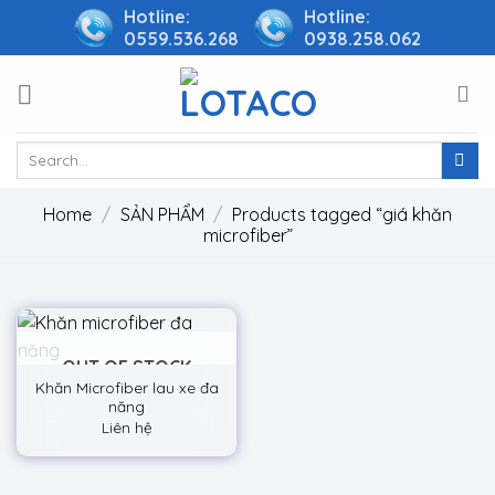
Skip
Hotline:
Hotline:
0559.536.268
0938.258.062
to
content
Search
for:
Home
/
SẢN PHẨM
/
Products tagged “giá khăn
microfiber”
OUT OF STOCK
Khăn Microfiber lau xe đa
năng
Liên hệ