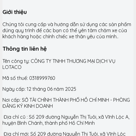
Giới thiệu
Chúng tôi cung cấp và hướng dẫn sử dụng các sản phẩm
đúng quy trình để các bạn có thể yên tâm chăm xe của
khách hàng hoặc chính chiếc xe thân yêu của mình..
Thông tin liên hệ
Tên công ty: CÔNG TY TNHH THƯƠNG MẠI DỊCH VỤ
LOTACO
Mã số thuế: 0318999760
Ngày cấp: 12 tháng 06 năm 2025
Nơi cấp: SỞ TÀI CHÍNH THÀNH PHỐ HỒ CHÍ MINH - PHÒNG
ĐĂNG KÝ KINH DOANH
Địa chỉ cũ : Số 209 đường Nguyễn Thị Tuôi, xã Vĩnh Lộc A,
huyện Bình Chánh, thành phố Hồ Chí Minh
Địa chỉ mới: Số 209 đường Nguyễn Thị Tuôi, xã Vĩnh Lộc