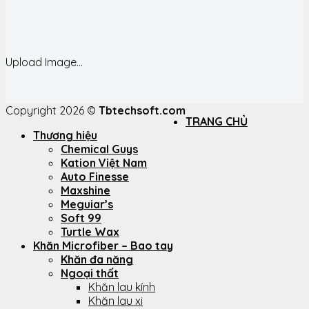
Upload Image...
Copyright 2026 ©
Tbtechsoft.com
TRANG CHỦ
Thương hiệu
Chemical Guys
Kation Việt Nam
Auto Finesse
Maxshine
Meguiar’s
Soft 99
Turtle Wax
Khăn Microfiber – Bao tay
Khăn đa năng
Ngoại thất
Khăn lau kính
Khăn lau xi