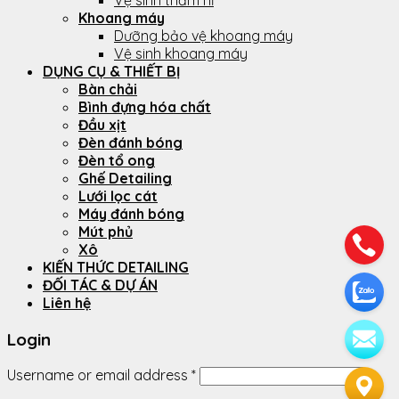
Vệ sinh thảm nỉ
Khoang máy
Dưỡng bảo vệ khoang máy
Vệ sinh khoang máy
DỤNG CỤ & THIẾT BỊ
Bàn chải
Bình đựng hóa chất
Đầu xịt
Đèn đánh bóng
Đèn tổ ong
Ghế Detailing
Lưới lọc cát
Máy đánh bóng
Mút phủ
Xô
KIẾN THỨC DETAILING
ĐỐI TÁC & DỰ ÁN
Liên hệ
Login
Username or email address
*