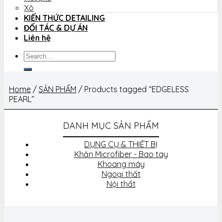
Xô
KIẾN THỨC DETAILING
ĐỐI TÁC & DỰ ÁN
Liên hệ
Search
for:
Home
/
SẢN PHẨM
/
Products tagged “EDGELESS
PEARL”
DANH MỤC SẢN PHẨM
DỤNG CỤ & THIẾT BỊ
Khăn Microfiber - Bao tay
Khoang máy
Ngoại thất
Nội thất