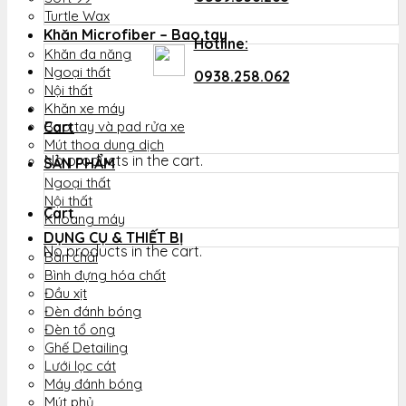
Turtle Wax
Khăn Microfiber – Bao tay
Hotline:
Khăn đa năng
Ngoại thất
0938.258.062
Nội thất
Khăn xe máy
Cart
Bao tay và pad rửa xe
Mút thoa dung dịch
No products in the cart.
SẢN PHẨM
Ngoại thất
Nội thất
Cart
Khoang máy
DỤNG CỤ & THIẾT BỊ
No products in the cart.
Bàn chải
Bình đựng hóa chất
Đầu xịt
Đèn đánh bóng
Đèn tổ ong
Ghế Detailing
Lưới lọc cát
Máy đánh bóng
Mút phủ