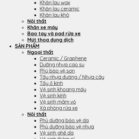
Khăn lau wax
Khăn lau ceramic
Khăn lau khô
Nội thất
Khăn xe máy
Bao tay và pad rửa xe
Mút thoa dung dịch
SẢN PHẨM
Ngoại thất
Ceramic / Graphene
Dưỡng nhựa cao su
Phủ bảo vệ sơn
Tẩy nhựa đường / Nhựa cây
Tẩy ố kính
Vệ sinh khoang máy
Vệ sinh kính
Vệ sinh mâm vỏ
Xà phòng rửa xe
Nội thất
Phủ dưỡng bảo vệ da
Phủ dưỡng bảo vệ nhựa
Vệ sinh ghế da