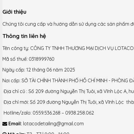
Giới thiệu
Chúng tôi cung cấp và hướng dẫn sử dụng các sản phẩm đún
Thông tin liên hệ
Tên công ty: CÔNG TY TNHH THƯƠNG MẠI DỊCH VỤ LOTACO
Mã số thuế: 0318999760
Ngày cấp: 12 tháng 06 năm 2025
Nơi cấp: SỞ TÀI CHÍNH THÀNH PHỐ HỒ CHÍ MINH - PHÒNG 
Địa chỉ cũ : Số 209 đường Nguyễn Thị Tuôi, xã Vĩnh Lộc A, 
Địa chỉ mới: Số 209 đường Nguyễn Thị Tuôi, xã Vĩnh Lộc th
Hotline/zalo: 0559.536.268 – 0938.258.062
Email:
lotacodetailing@gmail.com