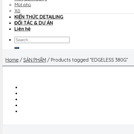
Mút phủ
Xô
KIẾN THỨC DETAILING
ĐỐI TÁC & DỰ ÁN
Liên hệ
Search
for:
Home
/
SẢN PHẨM
/
Products tagged “EDGELESS 380G”