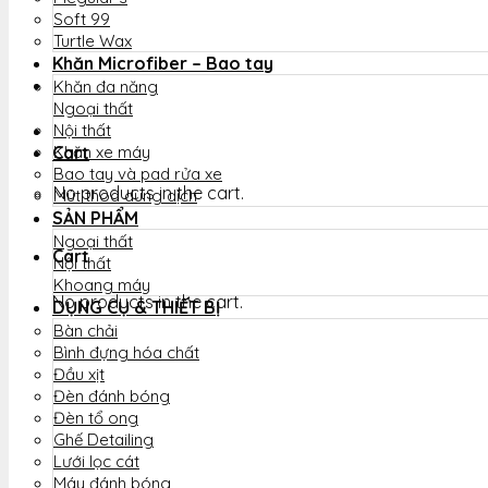
Soft 99
Turtle Wax
Khăn Microfiber – Bao tay
Khăn đa năng
Ngoại thất
Nội thất
Cart
Khăn xe máy
Bao tay và pad rửa xe
No products in the cart.
Mút thoa dung dịch
SẢN PHẨM
Ngoại thất
Cart
Nội thất
Khoang máy
No products in the cart.
DỤNG CỤ & THIẾT BỊ
Bàn chải
Bình đựng hóa chất
Đầu xịt
Đèn đánh bóng
Đèn tổ ong
Ghế Detailing
Lưới lọc cát
Máy đánh bóng