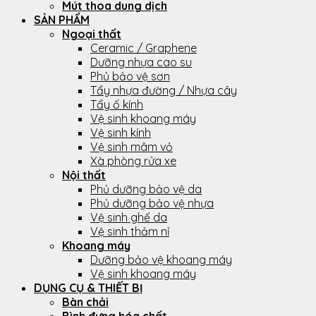
Mút thoa dung dịch
SẢN PHẨM
Ngoại thất
Ceramic / Graphene
Dưỡng nhựa cao su
Phủ bảo vệ sơn
Tẩy nhựa đường / Nhựa cây
Tẩy ố kính
Vệ sinh khoang máy
Vệ sinh kính
Vệ sinh mâm vỏ
Xà phòng rửa xe
Nội thất
Phủ dưỡng bảo vệ da
Phủ dưỡng bảo vệ nhựa
Vệ sinh ghế da
Vệ sinh thảm nỉ
Khoang máy
Dưỡng bảo vệ khoang máy
Vệ sinh khoang máy
DỤNG CỤ & THIẾT BỊ
Bàn chải