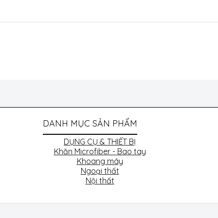
DANH MỤC SẢN PHẨM
DỤNG CỤ & THIẾT BỊ
Khăn Microfiber - Bao tay
Khoang máy
Ngoại thất
Nội thất