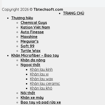
Copyright 2026 ©
Tbtechsoft.com
TRANG CHỦ
Thương hiệu
Chemical Guys
Kation Việt Nam
Auto Finesse
Maxshine
Meguiar’s
Soft 99
Turtle Wax
Khăn Microfiber – Bao tay
Khăn đa năng
Ngoại thất
Khăn lau kính
Khăn lau xi
Khăn lau wax
Khăn lau ceramic
Khăn lau khô
Nội thất
Khăn xe máy
Bao tay và pad rửa xe