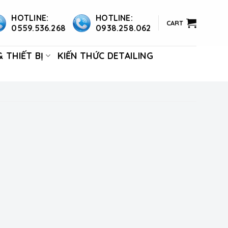
HOTLINE:
HOTLINE:
CART
0559.536.268
0938.258.062
 THIẾT BỊ
KIẾN THỨC DETAILING