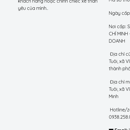
khách hàng hoặc chính chiếc xe thân
yêu của mình..
Ngày cấp:
Nơi cấp:
CHÍ MINH
DOANH
Địa chỉ c
Tuôi, xã V
thành phố
Địa chỉ m
Tuôi, xã 
Minh
Hotline/z
0938.258.