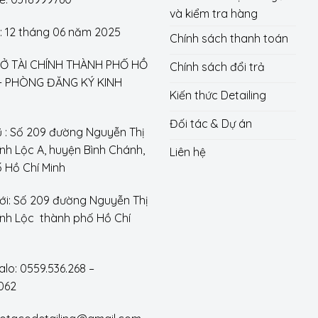
và kiểm tra hàng
 12 tháng 06 năm 2025
Chính sách thanh toán
 SỞ TÀI CHÍNH THÀNH PHỐ HỒ
Chính sách đổi trả
 - PHÒNG ĐĂNG KÝ KINH
Kiến thức Detailing
Đối tác & Dự án
ũ : Số 209 đường Nguyễn Thị
ĩnh Lộc A, huyện Bình Chánh,
Liên hệ
 Hồ Chí Minh
ới: Số 209 đường Nguyễn Thị
Vĩnh Lộc thành phố Hồ Chí
alo: 0559.536.268 –
062