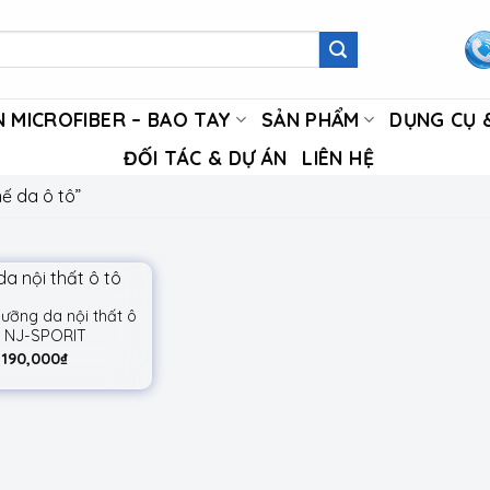
 MICROFIBER – BAO TAY
SẢN PHẨM
DỤNG CỤ &
ĐỐI TÁC & DỰ ÁN
LIÊN HỆ
ế da ô tô”
dưỡng da nội thất ô
ô NJ-SPORIT
190,000
₫