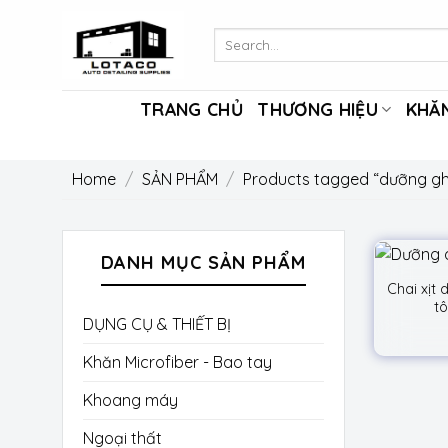
Skip
to
Search
for:
content
TRANG CHỦ
THƯƠNG HIỆU
KHĂN
Home
/
SẢN PHẨM
/
Products tagged “dưỡng gh
DANH MỤC SẢN PHẨM
Chai xịt 
t
DỤNG CỤ & THIẾT BỊ
Khăn Microfiber - Bao tay
Khoang máy
Ngoại thất