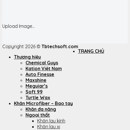
Upload Image...
Copyright 2026 ©
Tbtechsoft.com
TRANG CHỦ
Thương hiệu
Chemical Guys
Kation Việt Nam
Auto Finesse
Maxshine
Meguiar’s
Soft 99
Turtle Wax
Khăn Microfiber – Bao tay
Khăn đa năng
Ngoại thất
Khăn lau kính
Khăn lau xi