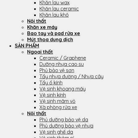
Khăn lau wax
Khăn lau ceramic
Khăn lau khô
Nội thất
Khăn xe máy
Bao tay và pad rửa xe
Mút thoa dung dịch
SẢN PHẨM
Ngoại thất
Ceramic / Graphene
Dưỡng nhựa cao su
Phủ bảo vệ sơn
Tẩy nhựa đường / Nhựa cây
Tẩy ố kính
Vệ sinh khoang máy
Vệ sinh kính
Vệ sinh mâm vỏ
Xà phòng rửa xe
Nội thất
Phủ dưỡng bảo vệ da
Phủ dưỡng bảo vệ nhựa
Vệ sinh ghế da