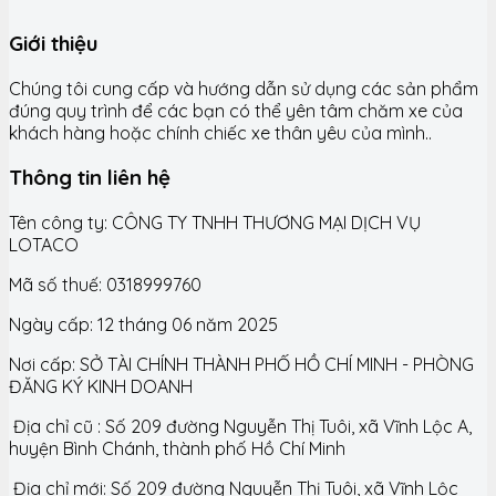
Giới thiệu
Chúng tôi cung cấp và hướng dẫn sử dụng các sản phẩm
đúng quy trình để các bạn có thể yên tâm chăm xe của
khách hàng hoặc chính chiếc xe thân yêu của mình..
Thông tin liên hệ
Tên công ty: CÔNG TY TNHH THƯƠNG MẠI DỊCH VỤ
LOTACO
Mã số thuế: 0318999760
Ngày cấp: 12 tháng 06 năm 2025
Nơi cấp: SỞ TÀI CHÍNH THÀNH PHỐ HỒ CHÍ MINH - PHÒNG
ĐĂNG KÝ KINH DOANH
Địa chỉ cũ : Số 209 đường Nguyễn Thị Tuôi, xã Vĩnh Lộc A,
huyện Bình Chánh, thành phố Hồ Chí Minh
Địa chỉ mới: Số 209 đường Nguyễn Thị Tuôi, xã Vĩnh Lộc