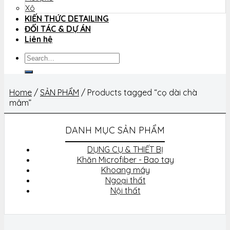
Xô
KIẾN THỨC DETAILING
ĐỐI TÁC & DỰ ÁN
Liên hệ
Search
for:
Home
/
SẢN PHẨM
/
Products tagged “cọ dài chà
mâm”
DANH MỤC SẢN PHẨM
DỤNG CỤ & THIẾT BỊ
Khăn Microfiber - Bao tay
Khoang máy
Ngoại thất
Nội thất