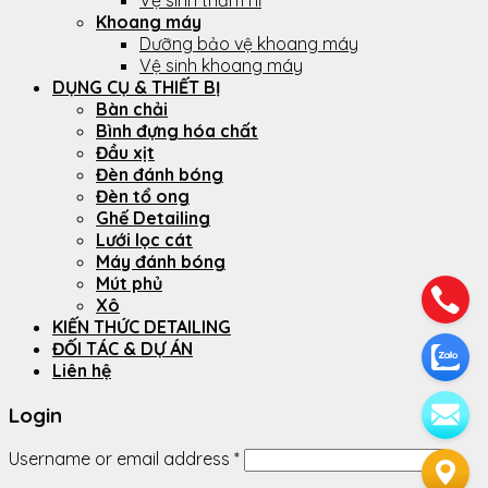
Vệ sinh thảm nỉ
Khoang máy
Dưỡng bảo vệ khoang máy
Vệ sinh khoang máy
DỤNG CỤ & THIẾT BỊ
Bàn chải
Bình đựng hóa chất
Đầu xịt
Đèn đánh bóng
Đèn tổ ong
Ghế Detailing
Lưới lọc cát
Máy đánh bóng
Mút phủ
Xô
KIẾN THỨC DETAILING
ĐỐI TÁC & DỰ ÁN
Liên hệ
Login
Username or email address
*