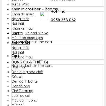
Turtle Wax
Khăn Microfiber – Bao tay
Hotline:
Khăn đa năng
Ngoại thất
0938.258.062
Nội thất
Khăn xe máy
Cart
Bao tay và pad rửa xe
Mút thoa dung dịch
No products in the cart.
SẢN PHẨM
Ngoại thất
Nội thất
Cart
Khoang máy
DỤNG CỤ & THIẾT BỊ
No products in the cart.
Bàn chải
Bình đựng hóa chất
Đầu xịt
Đèn đánh bóng
Đèn tổ ong
Ghế Detailing
Lưới lọc cát
Máy đánh bóng
Mút phủ