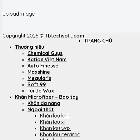
Upload Image...
Copyright 2026 ©
Tbtechsoft.com
TRANG CHỦ
Thương hiệu
Chemical Guys
Kation Việt Nam
Auto Finesse
Maxshine
Meguiar’s
Soft 99
Turtle Wax
Khăn Microfiber – Bao tay
Khăn đa năng
Ngoại thất
Khăn lau kính
Khăn lau xi
Khăn lau wax
Khăn lau ceramic