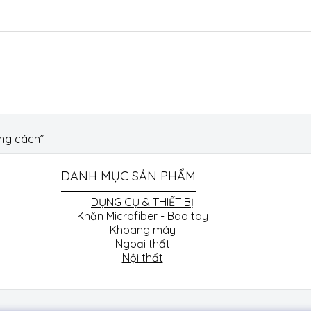
ng cách”
DANH MỤC SẢN PHẨM
DỤNG CỤ & THIẾT BỊ
Khăn Microfiber - Bao tay
Khoang máy
Ngoại thất
Nội thất