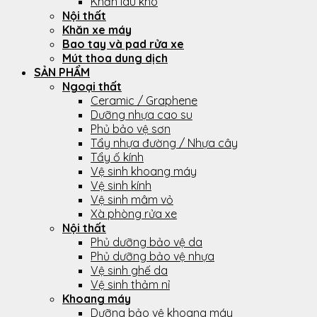
Khăn lau khô
Nội thất
Khăn xe máy
Bao tay và pad rửa xe
Mút thoa dung dịch
SẢN PHẨM
Ngoại thất
Ceramic / Graphene
Dưỡng nhựa cao su
Phủ bảo vệ sơn
Tẩy nhựa đường / Nhựa cây
Tẩy ố kính
Vệ sinh khoang máy
Vệ sinh kính
Vệ sinh mâm vỏ
Xà phòng rửa xe
Nội thất
Phủ dưỡng bảo vệ da
Phủ dưỡng bảo vệ nhựa
Vệ sinh ghế da
Vệ sinh thảm nỉ
Khoang máy
Dưỡng bảo vệ khoang máy