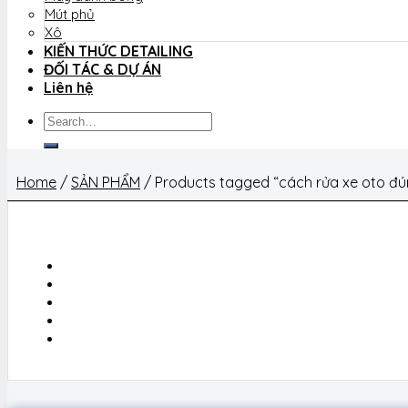
Mút phủ
Xô
KIẾN THỨC DETAILING
ĐỐI TÁC & DỰ ÁN
Liên hệ
Search
for:
Home
/
SẢN PHẨM
/
Products tagged “cách rửa xe oto đú