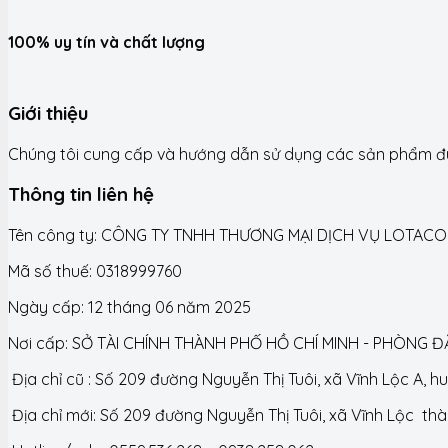
100% uy tín và chất lượng
Giới thiệu
Chúng tôi cung cấp và hướng dẫn sử dụng các sản phẩm đún
Thông tin liên hệ
Tên công ty: CÔNG TY TNHH THƯƠNG MẠI DỊCH VỤ LOTACO
Mã số thuế: 0318999760
Ngày cấp: 12 tháng 06 năm 2025
Nơi cấp: SỞ TÀI CHÍNH THÀNH PHỐ HỒ CHÍ MINH - PHÒNG 
Địa chỉ cũ : Số 209 đường Nguyễn Thị Tuôi, xã Vĩnh Lộc A, 
Địa chỉ mới: Số 209 đường Nguyễn Thị Tuôi, xã Vĩnh Lộc th