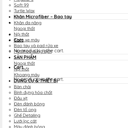
Soft 99
Turtle Wax
Khăn Microfiber – Bao tay
Khăn đa năng
Ngoại thất
Nội thất
Cart
Khăn xe máy
Bao tay và pad rửa xe
No products in the cart.
Mút thoa dung dịch
SẢN PHẨM
Ngoại thất
Cart
Nội thất
Khoang máy
No products in the cart.
DỤNG CỤ & THIẾT BỊ
Bàn chải
Bình đựng hóa chất
Đầu xịt
Đèn đánh bóng
Đèn tổ ong
Ghế Detailing
Lưới lọc cát
Máy đánh bóng