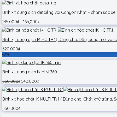
Bình xịt dung dịch detailing vòi Canyon Nhật – chăm sóc xe
145,000
₫
–
165,000
₫
Bình xịt dung dịch IK HC TR 1( Dùng cho: Dầu, dung môi và
620,000
₫
-2%
Bình xịt dung dịch IK MINI 360
550,000
₫
540,000
₫
Bình xịt hóa chất IK MULTI TR 1 ( Dùng cho: Chất khử trùng, 
550,000
₫