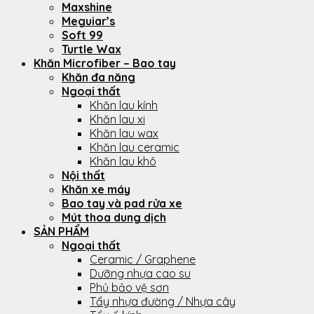
Maxshine
Meguiar’s
Soft 99
Turtle Wax
Khăn Microfiber – Bao tay
Khăn đa năng
Ngoại thất
Khăn lau kính
Khăn lau xi
Khăn lau wax
Khăn lau ceramic
Khăn lau khô
Nội thất
Khăn xe máy
Bao tay và pad rửa xe
Mút thoa dung dịch
SẢN PHẨM
Ngoại thất
Ceramic / Graphene
Dưỡng nhựa cao su
Phủ bảo vệ sơn
Tẩy nhựa đường / Nhựa cây