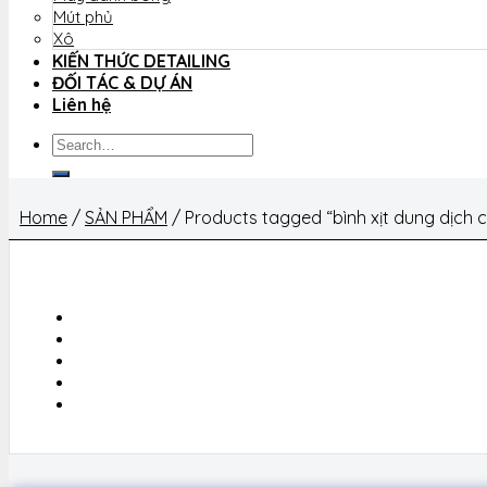
Mút phủ
Xô
KIẾN THỨC DETAILING
ĐỐI TÁC & DỰ ÁN
Liên hệ
Search
for:
Home
/
SẢN PHẨM
/
Products tagged “bình xịt dung dịch 