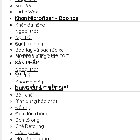
Soft 99
Turtle Wax
Khăn Microfiber – Bao tay
Khăn đa năng
Ngoại thất
Nội thất
Cart
Khăn xe máy
Bao tay và pad rửa xe
No products in the cart.
Mút thoa dung dịch
SẢN PHẨM
Ngoại thất
Cart
Nội thất
Khoang máy
No products in the cart.
DỤNG CỤ & THIẾT BỊ
Bàn chải
Bình đựng hóa chất
Đầu xịt
Đèn đánh bóng
Đèn tổ ong
Ghế Detailing
Lưới lọc cát
Máy đánh bóng