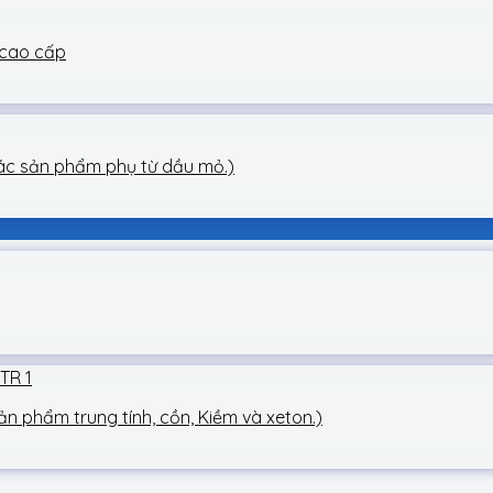
 cao cấp
 các sản phẩm phụ từ dầu mỏ.)
Sản phẩm trung tính, cồn, Kiềm và xeton.)