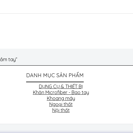
cầm tay”
DANH MỤC SẢN PHẨM
DỤNG CỤ & THIẾT BỊ
Khăn Microfiber - Bao tay
Khoang máy
Ngoại thất
Nội thất