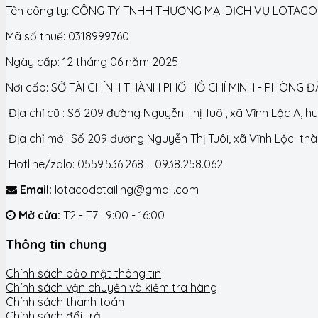
Tên công ty: CÔNG TY TNHH THƯƠNG MẠI DỊCH VỤ LOTACO
Mã số thuế: 0318999760
Ngày cấp: 12 tháng 06 năm 2025
Nơi cấp: SỞ TÀI CHÍNH THÀNH PHỐ HỒ CHÍ MINH - PHÒNG 
Địa chỉ cũ : Số 209 đường Nguyễn Thị Tuôi, xã Vĩnh Lộc A, 
Địa chỉ mới: Số 209 đường Nguyễn Thị Tuôi, xã Vĩnh Lộc th
Hotline/zalo: 0559.536.268 – 0938.258.062
Email:
lotacodetailing@gmail.com
Mở cửa:
T2 - T7 | 9:00 - 16:00
Thông tin chung
Chính sách bảo mật thông tin
Chính sách vận chuyển và kiểm tra hàng
Chính sách thanh toán
Chính sách đổi trả