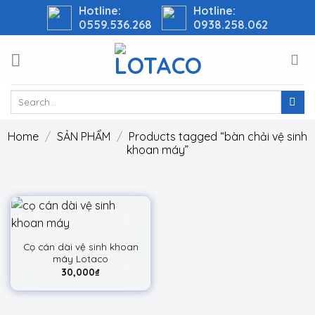
Skip
Hotline:
Hotline:
0559.536.268
0938.258.062
to
content
Search
for:
Home
/
SẢN PHẨM
/
Products tagged “bàn chải vệ sinh
khoan máy”
Cọ cán dài vệ sinh khoan
máy Lotaco
30,000
₫